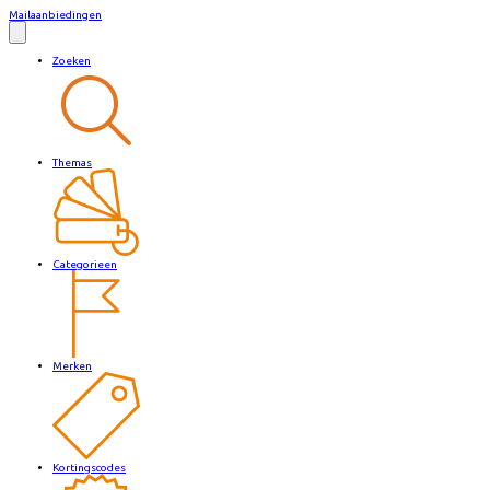
Mailaanbiedingen
Zoeken
Themas
Categorieen
Merken
Kortingscodes