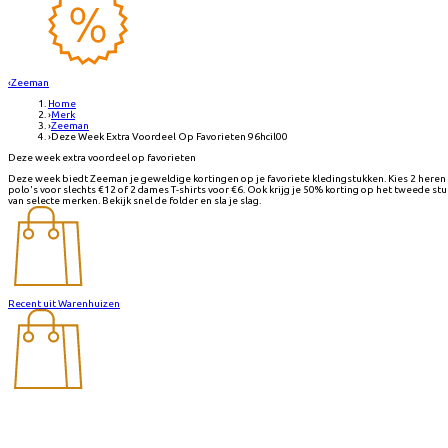
‹
Zeeman
Home
›
Merk
›
Zeeman
›
Deze Week Extra Voordeel Op Favorieten 96hcil00
Deze week extra voordeel op favorieten
Deze week biedt Zeeman je geweldige kortingen op je favoriete kledingstukken. Kies 2 heren
polo's voor slechts €12 of 2 dames T-shirts voor €6. Ook krijg je 50% korting op het tweede stu
van selecte merken. Bekijk snel de folder en sla je slag.
Recent uit Warenhuizen