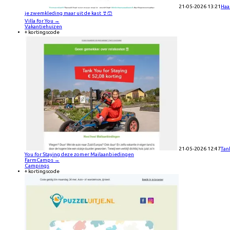
21-05-2026 13:21
Haa
je zwemkleding maar uit de kast 👙🩳
Villa for You
→
Vakantiehuizen
+ kortingscode
21-05-2026 12:47
Tan
You for Staying deze zomer Mailaanbiedingen
FarmCamps
→
Campings
+ kortingscode