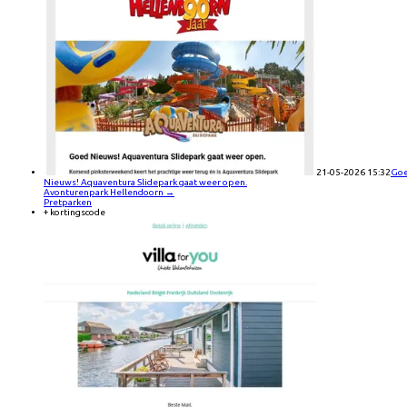
21-05-2026 15:32
Go
Nieuws! Aquaventura Slidepark gaat weer open.
Avonturenpark Hellendoorn
→
Pretparken
+ kortingscode