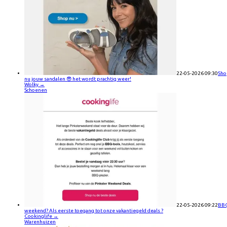
22-05-2026 09:30
Sho
nu jouw sandalen 😎 het wordt prachtig weer!
Wolky
→
Schoenen
22-05-2026 09:22
BB
weekend? Als eerste toegang tot onze vakantiegeld deals ?
Cookinglife
→
Warenhuizen