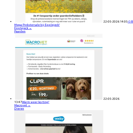
22-05-2026 14:05
🐴
Mega Pinkstersale bij Epplejeck!
Epplejeck
→
Paarden
22-05-2026
13:47
Warm weer korting!
Macrovet
→
Dieren