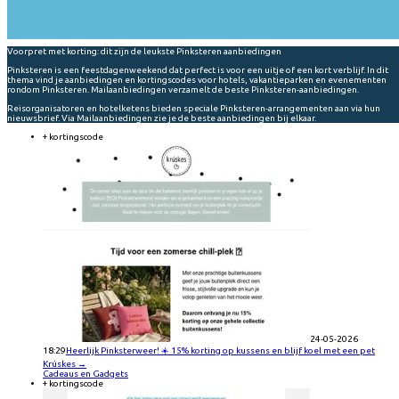
Voorpret met korting: dit zijn de leukste Pinksteren aanbiedingen
Pinksteren is een feestdagenweekend dat perfect is voor een uitje of een kort verblijf. In dit
thema vind je aanbiedingen en kortingscodes voor hotels, vakantieparken en evenementen
rondom Pinksteren. Mailaanbiedingen verzamelt de beste Pinksteren-aanbiedingen.
Reisorganisatoren en hotelketens bieden speciale Pinksteren-arrangementen aan via hun
nieuwsbrief. Via Mailaanbiedingen zie je de beste aanbiedingen bij elkaar.
+ kortingscode
24-05-2026
18:29
Heerlijk Pinksterweer! ☀️ 15% korting op kussens en blijf koel met een pet
Krúskes
→
Cadeaus en Gadgets
+ kortingscode