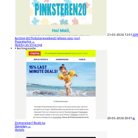
21-05-2026 12:01
20
korting dit Pinksterweekend (alleen voor jou)
Puzzeluitje
→
Hobby en Vrije tijd
+ kortingscode
20-05-2026 20:01
☀️
Zomerweer? Boek nu
Stayokay
→
Hotels