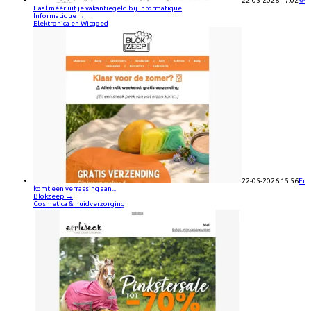
22-05-2026 17:02
💸
Haal méér uit je vakantiegeld bij Informatique
Informatique
→
Elektronica en Witgoed
22-05-2026 15:56
Er
komt een verrassing aan...
Blokzeep
→
Cosmetica & huidverzorging