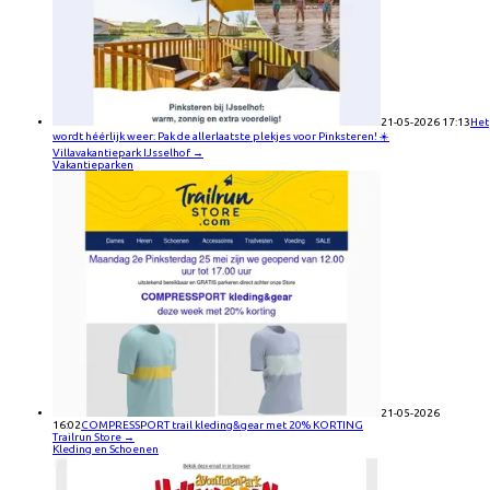
21-05-2026 17:13
Het
wordt héérlijk weer: Pak de allerlaatste plekjes voor Pinksteren! ☀️
Villavakantiepark IJsselhof
→
Vakantieparken
21-05-2026
16:02
COMPRESSPORT trail kleding&gear met 20% KORTING
Trailrun Store
→
Kleding en Schoenen