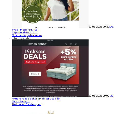
23-05-2026 09:30
Sho
onze Pinkster DEALS
Superfoodstore.nl
→
Voedingssupplementen
+ kortingscode
23-05-2026 09:02
5%
éxtra korting op alles | Pinkster Deals 🎁
Swiss Sense
→
Bedden en Beddengoed