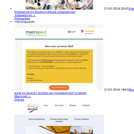
21-05-2026 20:05
Vie
Pinksteren bij Kinderpretpark Julianatoren!
Julianatoren
→
Pretparken
+ kortingscode
21-05-2026 18:45
Moo
weer op komst = krielen van (ongewenste) insecten
Macrovet
→
Dieren