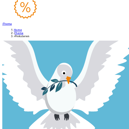
‹
Thema
Home
›
Thema
›
Pinksteren