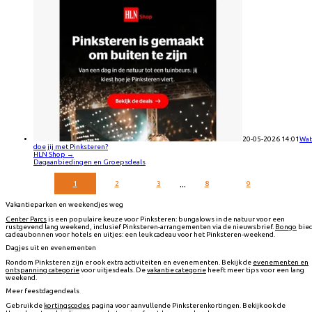
20-05-2026 14:01
Wat
doe jij met Pinksteren?
HLN Shop
→
Dagaanbiedingen en Groepsdeals
...
1
2
3
8
9
Vakantieparken en weekendjes weg
Center Parcs
is een populaire keuze voor Pinksteren: bungalows in de natuur voor een
rustgevend lang weekend, inclusief Pinksteren-arrangementen via de nieuwsbrief.
Bongo
bie
cadeaubonnen voor hotels en uitjes: een leuk cadeau voor het Pinksteren-weekend.
Dagjes uit en evenementen
Rondom Pinksteren zijn er ook extra activiteiten en evenementen. Bekijk de
evenementen en
ontspanning categorie
voor uitjesdeals. De
vakantie categorie
heeft meer tips voor een lang
weekend.
Meer feestdagendeals
Gebruik de
kortingscodes
pagina voor aanvullende Pinksterenkortingen. Bekijk ook de