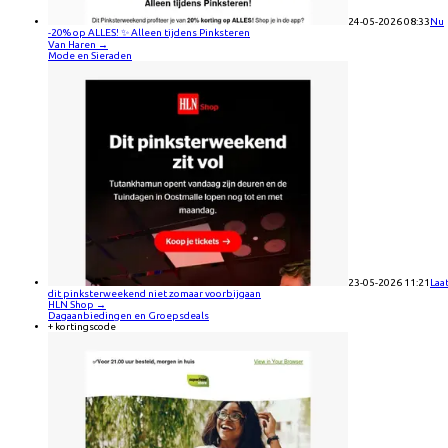
24-05-2026 08:33
Nu
-20% op ALLES! ✨ Alleen tijdens Pinksteren
Van Haren
→
Mode en Sieraden
23-05-2026 11:21
Laa
dit pinksterweekend niet zomaar voorbijgaan
HLN Shop
→
Dagaanbiedingen en Groepsdeals
+ kortingscode