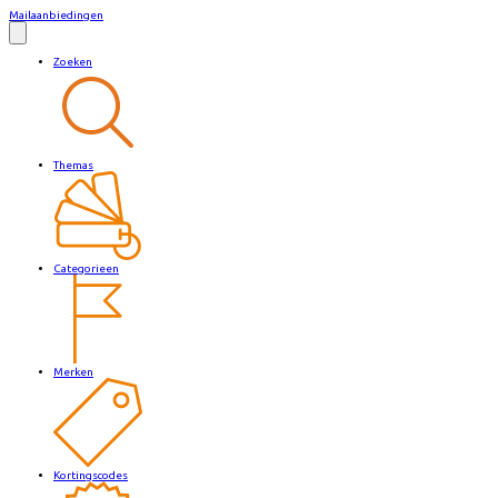
Mailaanbiedingen
Zoeken
Themas
Categorieen
Merken
Kortingscodes