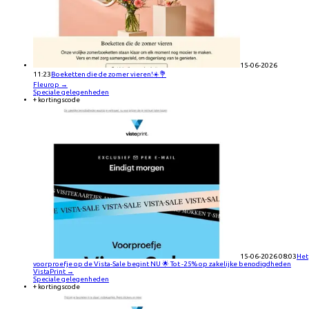
15-06-2026
11:23
Boeketten die de zomer vieren!☀️💐
Fleurop
→
Speciale gelegenheden
+ kortingscode
15-06-2026 08:03
Het
voorproefje op de Vista-Sale begint NU 🌟 Tot -25% op zakelijke benodigdheden
VistaPrint
→
Speciale gelegenheden
+ kortingscode