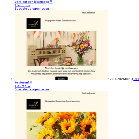
verdient een bloemetje💐
Fleurop
→
Speciale gelegenheden
17-07-2026 08:04
Iets
te vieren?🥂
Fleurop
→
Speciale gelegenheden