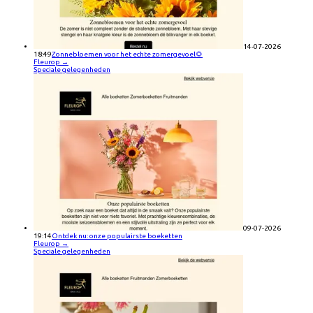
14-07-2026
18:49
Zonnebloemen voor het echte zomergevoel🌻
Fleurop
→
Speciale gelegenheden
09-07-2026
19:14
Ontdek nu: onze populairste boeketten
Fleurop
→
Speciale gelegenheden