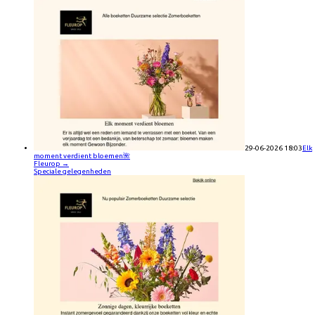
29-06-2026 18:03
Elk
moment verdient bloemen🌺
Fleurop
→
Speciale gelegenheden