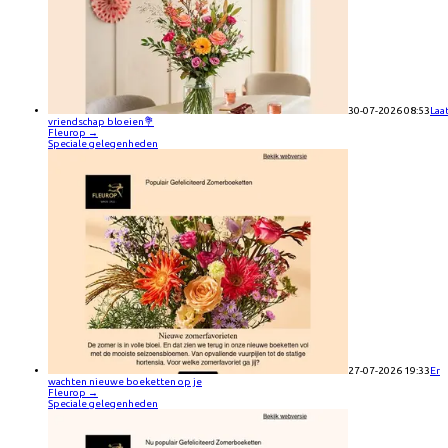
30-07-2026 08:53
Laa
vriendschap bloeien💐
Fleurop
→
Speciale gelegenheden
27-07-2026 19:33
Er
wachten nieuwe boeketten op je
Fleurop
→
Speciale gelegenheden