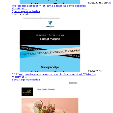
16-06-2026 08:01
Je
voorproefje gaat door 👀 Tot -25% op zakelijke benodigdheden
VistaPrint
→
Speciale gelegenheden
+ kortingscode
15-06-2026
16:07
Voorproefje eindigt morgen: shop topkeuzes met tot 25% korting
VistaPrint
→
Speciale gelegenheden