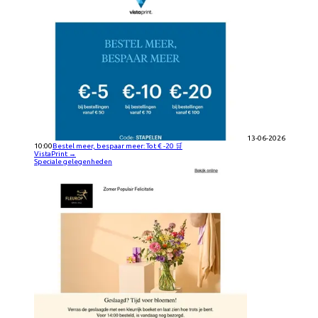
13-06-2026
10:00
Bestel meer, bespaar meer: Tot € -20 🛒
VistaPrint
→
Speciale gelegenheden