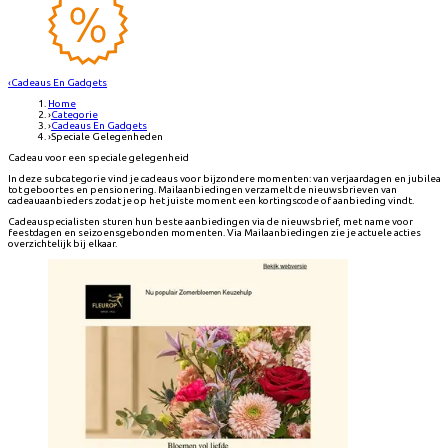
‹
Cadeaus En Gadgets
Home
›
Categorie
›
Cadeaus En Gadgets
›
Speciale Gelegenheden
Cadeau voor een speciale gelegenheid
In deze subcategorie vind je cadeaus voor bijzondere momenten: van verjaardagen en jubilea
tot geboortes en pensionering. Mailaanbiedingen verzamelt de nieuwsbrieven van
cadeauaanbieders zodat je op het juiste moment een kortingscode of aanbieding vindt.
Cadeauspecialisten sturen hun beste aanbiedingen via de nieuwsbrief, met name voor
feestdagen en seizoensgebonden momenten. Via Mailaanbiedingen zie je actuele acties
overzichtelijk bij elkaar.