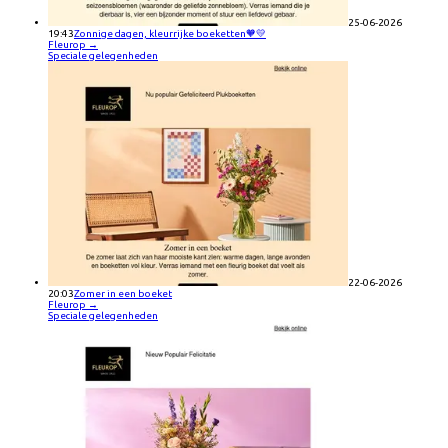
25-06-2026
19:43
Zonnige dagen, kleurrijke boeketten🧡💛
Fleurop
→
Speciale gelegenheden
22-06-2026
20:03
Zomer in een boeket
Fleurop
→
Speciale gelegenheden