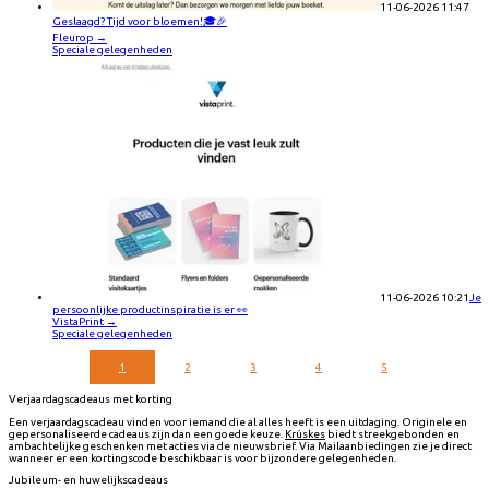
11-06-2026 11:47
Geslaagd? Tijd voor bloemen!🎓🎉
Fleurop
→
Speciale gelegenheden
11-06-2026 10:21
Je
persoonlijke productinspiratie is er 👀
VistaPrint
→
Speciale gelegenheden
1
2
3
4
5
Verjaardagscadeaus met korting
Een verjaardagscadeau vinden voor iemand die al alles heeft is een uitdaging. Originele en
gepersonaliseerde cadeaus zijn dan een goede keuze.
Krúskes
biedt streekgebonden en
ambachtelijke geschenken met acties via de nieuwsbrief. Via Mailaanbiedingen zie je direct
wanneer er een kortingscode beschikbaar is voor bijzondere gelegenheden.
Jubileum- en huwelijkscadeaus