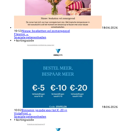
18-06-2026
19:53
Nieuw: boeketten vol zomergevoel
Fleurop
→
Speciale gelegenheden
+ kortingscode
18-06-2026
10:02
Binnenin: je code voor tot € -20 👀
VistaPrint
→
Speciale gelegenheden
+ kortingscode