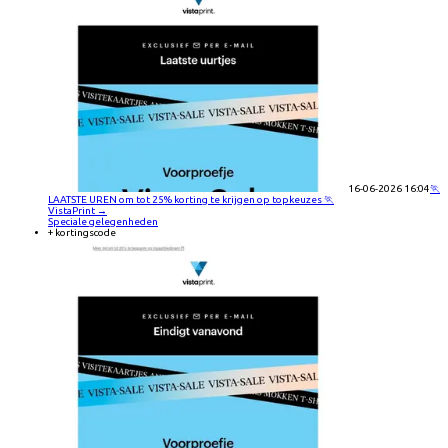
16-06-2026 16:04
🏃
LAATSTE UREN om tot 25% korting te krijgen op topkeuzes 🏃
VistaPrint
→
Speciale gelegenheden
+ kortingscode