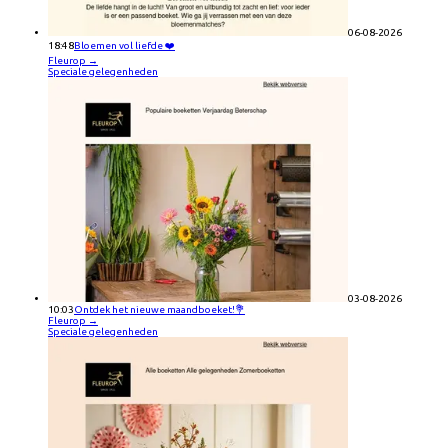
06-08-2026
18:48
Bloemen vol liefde ❤️
Fleurop
→
Speciale gelegenheden
03-08-2026
10:03
Ontdek het nieuwe maandboeket!💐
Fleurop
→
Speciale gelegenheden