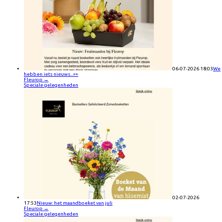
06-07-2026 18:03
We
hebben iets nieuws...👀
Fleurop
→
Speciale gelegenheden
02-07-2026
17:53
Nieuw: het maandboeket van juli
Fleurop
→
Speciale gelegenheden