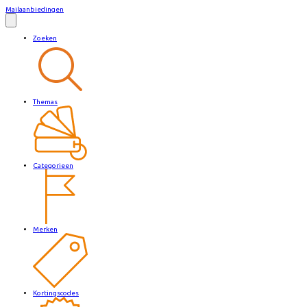
Mailaanbiedingen
Zoeken
Themas
Categorieen
Merken
Kortingscodes