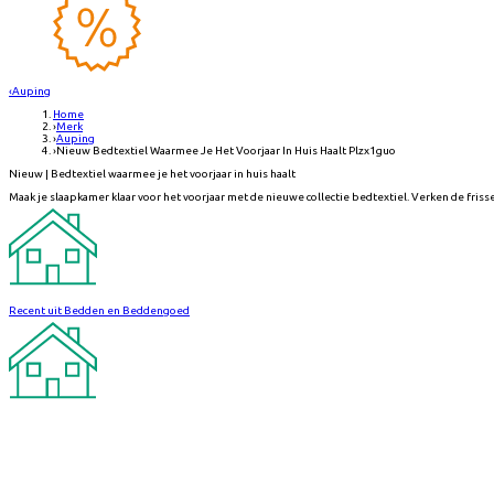
‹
Auping
Home
›
Merk
›
Auping
›
Nieuw Bedtextiel Waarmee Je Het Voorjaar In Huis Haalt Plzx1guo
Nieuw | Bedtextiel waarmee je het voorjaar in huis haalt
Maak je slaapkamer klaar voor het voorjaar met de nieuwe collectie bedtextiel. Verken de friss
Recent uit Bedden en Beddengoed