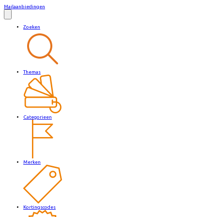
Mailaanbiedingen
Zoeken
Themas
Categorieen
Merken
Kortingscodes