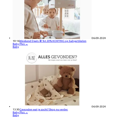
06-09-2024
19:16
Weekend Deals 📆 Tot 20% KORTING op babyartikelen
Baby Plus
→
Baby
06-09-2024
13:30
Gevonden wat je zocht? Shop nu verder.
Baby Plus
→
Baby