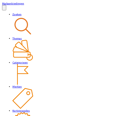
Mailaanbiedingen
Zoeken
Themas
Categorieen
Merken
Kortingscodes