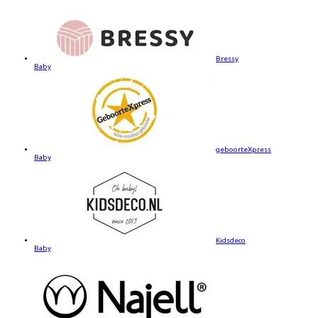
Bressy
Baby
geboorteXpress
Baby
Kidsdeco
Baby