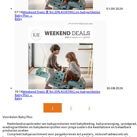
01-09-2024
07:16
Weekend Deals 📆 Tot 20% KORTING op babyartikelen
Baby Plus
→
Baby
30-08-2024
19:16
Weekend Deals 📆 Tot 20% KORTING op babyartikelen
Baby Plus
→
Baby
1
2
3
Voordelen Baby Plus
Nederlandse aanbieder van babyproducten met babykleding, babyverzorging, speelgoed,
voedingsartikelen en babykamerspullen voor jonge ouders die kwalitatieve en betaalbare
producten zoeken
Compleet babyassortiment voor pasgeborenen tot peuters, inclusief cadeausets als