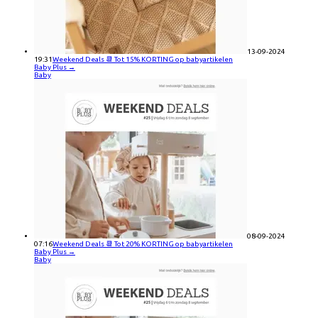
13-09-2024
19:31
Weekend Deals 📆 Tot 15% KORTING op babyartikelen
Baby Plus
→
Baby
08-09-2024
07:16
Weekend Deals 📆 Tot 20% KORTING op babyartikelen
Baby Plus
→
Baby