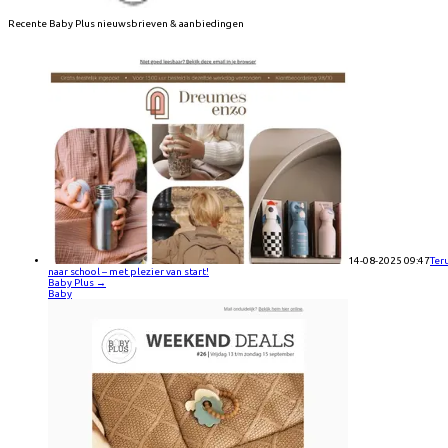
Recente
Baby Plus
nieuwsbrieven & aanbiedingen
14-08-2025 09:47
Ter
naar school – met plezier van start!
Baby Plus
→
Baby