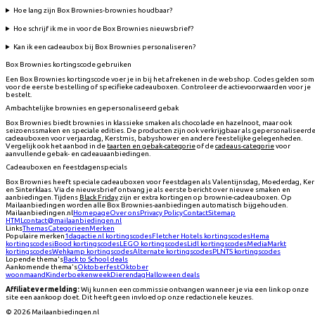
Hoe lang zijn Box Brownies-brownies houdbaar?
Hoe schrijf ik me in voor de Box Brownies nieuwsbrief?
Kan ik een cadeaubox bij Box Brownies personaliseren?
Box Brownies kortingscode gebruiken
Een Box Brownies kortingscode voer je in bij het afrekenen in de webshop. Codes gelden som
voor de eerste bestelling of specifieke cadeauboxen. Controleer de actievoorwaarden voor je
bestelt.
Ambachtelijke brownies en gepersonaliseerd gebak
Box Brownies biedt brownies in klassieke smaken als chocolade en hazelnoot, maar ook
seizoenssmaken en speciale edities. De producten zijn ook verkrijgbaar als gepersonaliseerd
cadeauboxen voor verjaardag, Kerstmis, babyshower en andere feestelijke gelegenheden.
Vergelijk ook het aanbod in de
taarten en gebak-categorie
of de
cadeaus-categorie
voor
aanvullende gebak- en cadeauaanbiedingen.
Cadeauboxen en feestdagenspecials
Box Brownies heeft speciale cadeauboxen voor feestdagen als Valentijnsdag, Moederdag, Ker
en Sinterklaas. Via de nieuwsbrief ontvang je als eerste bericht over nieuwe smaken en
aanbiedingen. Tijdens
Black Friday
zijn er extra kortingen op brownie-cadeauboxen. Op
Mailaanbiedingen worden alle Box Brownies-aanbiedingen automatisch bijgehouden.
Mailaanbiedingen.nl
Homepage
Over ons
Privacy Policy
Contact
Sitemap
HTML
contact@mailaanbiedingen.nl
Links
Themas
Categorieen
Merken
Populaire merken
1dagactie.nl
kortingscodes
Fletcher Hotels
kortingscodes
Hema
kortingscodes
iBood
kortingscodes
LEGO
kortingscodes
Lidl
kortingscodes
MediaMarkt
kortingscodes
Wehkamp
kortingscodes
Alternate
kortingscodes
PLNTS
kortingscodes
Lopende thema's
Back to School deals
Aankomende thema's
Oktoberfest
Oktober
woonmaand
Kinderboekenweek
Dierendag
Halloween deals
Affiliatevermelding:
Wij kunnen een commissie ontvangen wanneer je via een link op onze
site een aankoop doet. Dit heeft geen invloed op onze redactionele keuzes.
©
2026
Mailaanbiedingen.nl