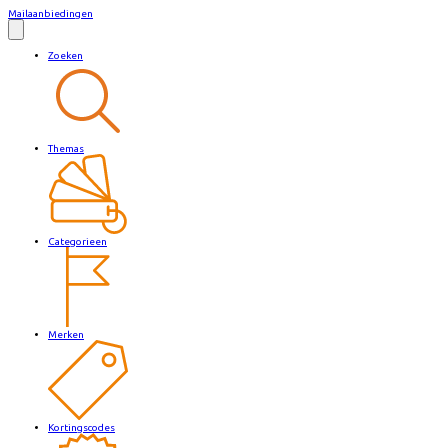
Mailaanbiedingen
Zoeken
Themas
Categorieen
Merken
Kortingscodes