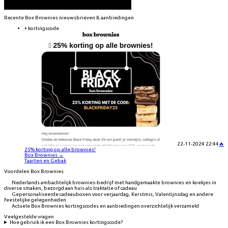
Recente
Box Brownies
nieuwsbrieven & aanbiedingen
+ kortingscode
22-11-2024 22:44
🔥
25% korting op alle brownies!
Box Brownies
→
Taarten en Gebak
Voordelen Box Brownies
Nederlands ambachtelijk brownies-bedrijf met handgemaakte brownies en koekjes in
diverse smaken, bezorgd aan huis als traktatie of cadeau
Gepersonaliseerde cadeauboxen voor verjaardag, Kerstmis, Valentijnsdag en andere
feestelijke gelegenheden
Actuele Box Brownies kortingscodes en aanbiedingen overzichtelijk verzameld
Veelgestelde vragen
Hoe gebruik ik een Box Brownies kortingscode?