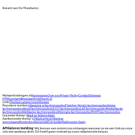
Recent van De Theebaron
Mailaanbiedingen.nl
Homepage
Over ons
Privacy Policy
Contact
Sitemap
HTML
contact@mailaanbiedingen.nl
Links
Themas
Categorieen
Merken
Populaire merken
1dagactie.nl
kortingscodes
Fletcher Hotels
kortingscodes
Hema
kortingscodes
iBood
kortingscodes
LEGO
kortingscodes
Lidl
kortingscodes
MediaMarkt
kortingscodes
Wehkamp
kortingscodes
Alternate
kortingscodes
PLNTS
kortingscodes
Lopende thema's
Back to School deals
Aankomende thema's
Oktoberfest
Oktober
woonmaand
Kinderboekenweek
Dierendag
Halloween deals
Affiliatevermelding:
Wij kunnen een commissie ontvangen wanneer je via een link op onze
site een aankoop doet. Dit heeft geen invloed op onze redactionele keuzes.