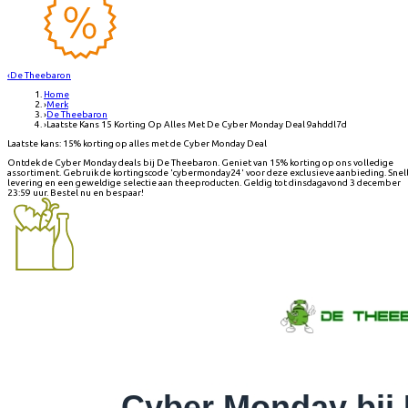
‹
De Theebaron
Home
›
Merk
›
De Theebaron
›
Laatste Kans 15 Korting Op Alles Met De Cyber Monday Deal 9ahddl7d
Laatste kans: 15% korting op alles met de Cyber Monday Deal
Ontdek de Cyber Monday deals bij De Theebaron. Geniet van 15% korting op ons volledige
assortiment. Gebruik de kortingscode 'cybermonday24' voor deze exclusieve aanbieding. Snel
levering en een geweldige selectie aan theeproducten. Geldig tot dinsdagavond 3 december
23:59 uur. Bestel nu en bespaar!