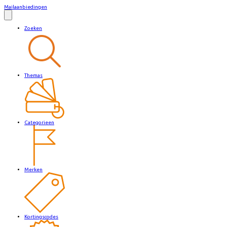
Mailaanbiedingen
Zoeken
Themas
Categorieen
Merken
Kortingscodes