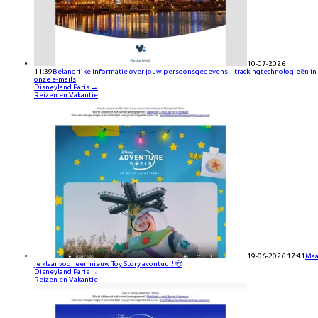
10-07-2026
11:39
Belangrijke informatie over jouw persoonsgegevens – trackingtechnologieën in
onze e-mails
Disneyland Paris
→
Reizen en Vakantie
19-06-2026 17:41
Maa
je klaar voor een nieuw Toy Story avontuur! 🤠
Disneyland Paris
→
Reizen en Vakantie