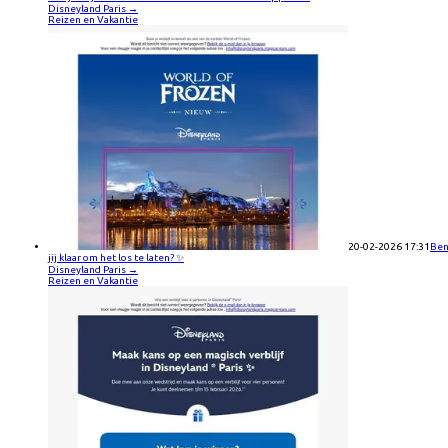
Disneyland Paris
→
Reizen en Vakantie
20-02-2026 17:31
Be
jij klaar om het los te laten? ✨
Disneyland Paris
→
Reizen en Vakantie