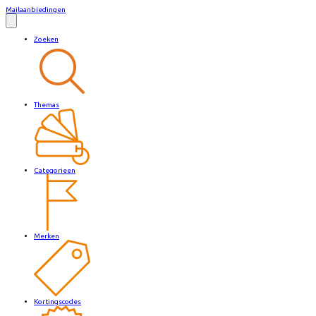
Mailaanbiedingen
Zoeken
Themas
Categorieen
Merken
Kortingscodes