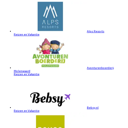
Alps Resorts
Reizen en Vakantie
Avonturenboerderij
Molenwaard
Reizen en Vakantie
Bebsy.nl
Reizen en Vakantie