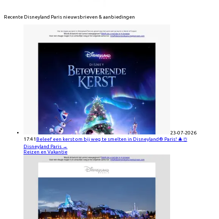
Recente
Disneyland Paris
nieuwsbrieven & aanbiedingen
23-07-2026
17:41
Beleef een kerst om bij weg te smelten in Disneyland® Paris! 🎄☃️
Disneyland Paris
→
Reizen en Vakantie