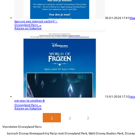
30-01-2026 17:41
Maa
kans op een magisch verblijf ✨
Disneyland Paris
→
Reizen en Vakantie
15-01-2026 17:32
Iets
om voor te smelten ❄️
Disneyland Paris
→
Reizen en Vakantie
1
2
3
Voordelen Disneyland Paris
Iconisch Disney themapark bij Parijs met Disneyland Park, Walt Disney Studios Park, Disney