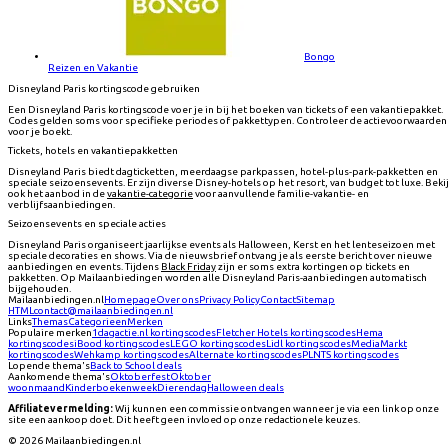
Bongo
Reizen en Vakantie
Disneyland Paris kortingscode gebruiken
Een Disneyland Paris kortingscode voer je in bij het boeken van tickets of een vakantiepakket.
Codes gelden soms voor specifieke periodes of pakkettypen. Controleer de actievoorwaarden
voor je boekt.
Tickets, hotels en vakantiepakketten
Disneyland Paris biedt dagticketten, meerdaagse parkpassen, hotel-plus-park-pakketten en
speciale seizoensevents. Er zijn diverse Disney-hotels op het resort, van budget tot luxe. Beki
ook het aanbod in de
vakantie-categorie
voor aanvullende familie-vakantie- en
verblijfsaanbiedingen.
Seizoensevents en speciale acties
Disneyland Paris organiseert jaarlijkse events als Halloween, Kerst en het lenteseizoen met
speciale decoraties en shows. Via de nieuwsbrief ontvang je als eerste bericht over nieuwe
aanbiedingen en events. Tijdens
Black Friday
zijn er soms extra kortingen op tickets en
pakketten. Op Mailaanbiedingen worden alle Disneyland Paris-aanbiedingen automatisch
bijgehouden.
Mailaanbiedingen.nl
Homepage
Over ons
Privacy Policy
Contact
Sitemap
HTML
contact@mailaanbiedingen.nl
Links
Themas
Categorieen
Merken
Populaire merken
1dagactie.nl
kortingscodes
Fletcher Hotels
kortingscodes
Hema
kortingscodes
iBood
kortingscodes
LEGO
kortingscodes
Lidl
kortingscodes
MediaMarkt
kortingscodes
Wehkamp
kortingscodes
Alternate
kortingscodes
PLNTS
kortingscodes
Lopende thema's
Back to School deals
Aankomende thema's
Oktoberfest
Oktober
woonmaand
Kinderboekenweek
Dierendag
Halloween deals
Affiliatevermelding:
Wij kunnen een commissie ontvangen wanneer je via een link op onze
site een aankoop doet. Dit heeft geen invloed op onze redactionele keuzes.
©
2026
Mailaanbiedingen.nl