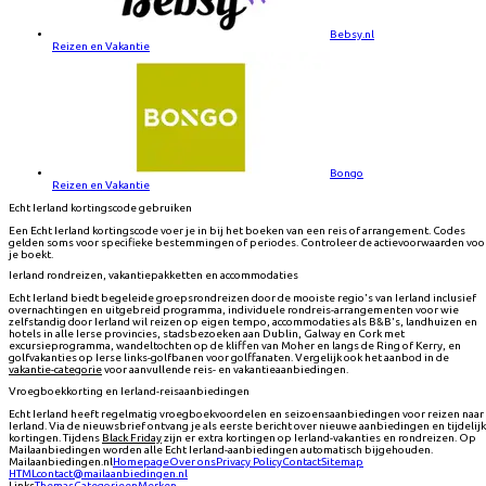
Bebsy.nl
Reizen en Vakantie
Bongo
Reizen en Vakantie
Echt Ierland kortingscode gebruiken
Een Echt Ierland kortingscode voer je in bij het boeken van een reis of arrangement. Codes
gelden soms voor specifieke bestemmingen of periodes. Controleer de actievoorwaarden voo
je boekt.
Ierland rondreizen, vakantiepakketten en accommodaties
Echt Ierland biedt begeleide groepsrondreizen door de mooiste regio's van Ierland inclusief
overnachtingen en uitgebreid programma, individuele rondreis-arrangementen voor wie
zelfstandig door Ierland wil reizen op eigen tempo, accommodaties als B&B's, landhuizen en
hotels in alle Ierse provincies, stadsbezoeken aan Dublin, Galway en Cork met
excursieprogramma, wandeltochten op de kliffen van Moher en langs de Ring of Kerry, en
golfvakanties op Ierse links-golfbanen voor golffanaten. Vergelijk ook het aanbod in de
vakantie-categorie
voor aanvullende reis- en vakantieaanbiedingen.
Vroegboekkorting en Ierland-reisaanbiedingen
Echt Ierland heeft regelmatig vroegboekvoordelen en seizoensaanbiedingen voor reizen naar
Ierland. Via de nieuwsbrief ontvang je als eerste bericht over nieuwe aanbiedingen en tijdelij
kortingen. Tijdens
Black Friday
zijn er extra kortingen op Ierland-vakanties en rondreizen. Op
Mailaanbiedingen worden alle Echt Ierland-aanbiedingen automatisch bijgehouden.
Mailaanbiedingen.nl
Homepage
Over ons
Privacy Policy
Contact
Sitemap
HTML
contact@mailaanbiedingen.nl
Links
Themas
Categorieen
Merken