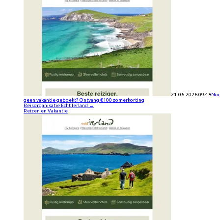
21-06-2026 09:48
No
geen vakantie geboekt? Ontvang €100 zomerkorting
Reisorganisatie Echt Ierland
→
Reizen en Vakantie