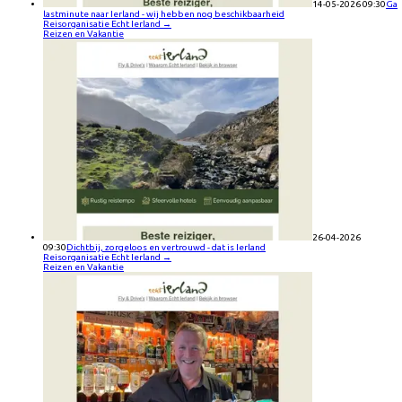
14-05-2026 09:30
Ga
lastminute naar Ierland - wij hebben nog beschikbaarheid
Reisorganisatie Echt Ierland
→
Reizen en Vakantie
26-04-2026
09:30
Dichtbij, zorgeloos en vertrouwd - dat is Ierland
Reisorganisatie Echt Ierland
→
Reizen en Vakantie