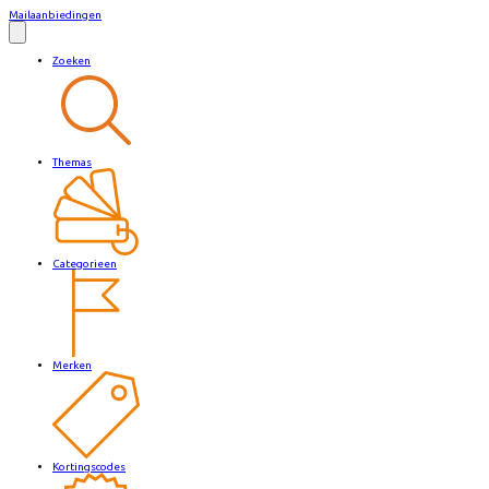
Mailaanbiedingen
Zoeken
Themas
Categorieen
Merken
Kortingscodes