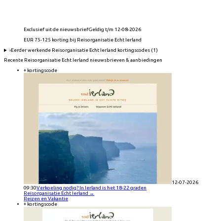
Exclusief uit de nieuwsbrief
Geldig t/m 12-08-2026
EUR 75-125 korting bij Reisorganisatie Echt Ierland
›
Eerder werkende
Reisorganisatie Echt Ierland
kortingscodes (
1
)
Recente
Reisorganisatie Echt Ierland
nieuwsbrieven & aanbiedingen
+ kortingscode
12-07-2026
09:30
Verkoeling nodig? In Ierland is het 18-22 graden
Reisorganisatie Echt Ierland
→
Reizen en Vakantie
+ kortingscode