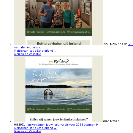
22-01-2026 14:01
Ech
verhalen uit Ierland
Reisorganisatie Echt Ierland
→
Reizen en Vakantie
08-01-2026
08:59
Zullen we samen jouw Ierlandreis voor 2026 plannen🍀
Reisorganisatie Echt Ierland
→
Reizen en Vakantie