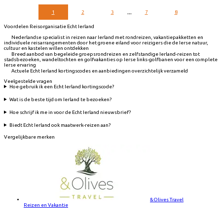
...
1
2
3
7
8
Voordelen Reisorganisatie Echt Ierland
Nederlandse specialist in reizen naar Ierland met rondreizen, vakantiepakketten en
individuele reisarrangementen door het groene eiland voor reizigers die de Ierse natuur,
cultuur en kastelen willen ontdekken
Breed aanbod van begeleide groepsrondreizen en zelfstandige Ierland-reizen tot
stadsbezoeken, wandeltochten en golfvakanties op Ierse links-golfbanen voor een complete
Ierse ervaring
Actuele Echt Ierland kortingscodes en aanbiedingen overzichtelijk verzameld
Veelgestelde vragen
Hoe gebruik ik een Echt Ierland kortingscode?
Wat is de beste tijd om Ierland te bezoeken?
Hoe schrijf ik me in voor de Echt Ierland nieuwsbrief?
Biedt Echt Ierland ook maatwerk-reizen aan?
Vergelijkbare merken
&Olives Travel
Reizen en Vakantie