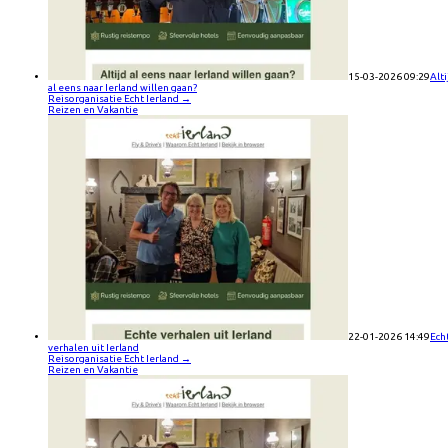
15-03-2026 09:29
Alti
al eens naar Ierland willen gaan?
Reisorganisatie Echt Ierland
→
Reizen en Vakantie
22-01-2026 14:49
Ech
verhalen uit Ierland
Reisorganisatie Echt Ierland
→
Reizen en Vakantie