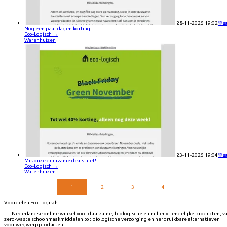
28-11-2025 19:02
💚
Nog een paar dagen korting!
Eco-Logisch
→
Warenhuizen
23-11-2025 19:04
💚
Mis onze duurzame deals niet!
Eco-Logisch
→
Warenhuizen
1
2
3
4
Voordelen Eco-Logisch
Nederlandse online winkel voor duurzame, biologische en milieuvriendelijke producten, v
zero-waste schoonmaakmiddelen tot biologische verzorging en herbruikbare alternatieven
voor wegwerpproducten