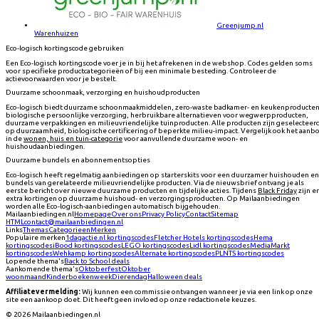
Greenjump.nl
Warenhuizen
Eco-logisch kortingscode gebruiken
Een Eco-logisch kortingscode voer je in bij het afrekenen in de webshop. Codes gelden soms
voor specifieke productcategorieën of bij een minimale besteding. Controleer de
actievoorwaarden voor je bestelt.
Duurzame schoonmaak, verzorging en huishoudproducten
Eco-logisch biedt duurzame schoonmaakmiddelen, zero-waste badkamer- en keukenproducten
biologische persoonlijke verzorging, herbruikbare alternatieven voor wegwerpproducten,
duurzame verpakkingen en milieuvriendelijke tuinproducten. Alle producten zijn geselecteer
op duurzaamheid, biologische certificering of beperkte milieu-impact. Vergelijk ook het aanb
in de
wonen, huis en tuin-categorie
voor aanvullende duurzame woon- en
huishoudaanbiedingen.
Duurzame bundels en abonnementsopties
Eco-logisch heeft regelmatig aanbiedingen op starterskits voor een duurzamer huishouden en
bundels van gerelateerde milieuvriendelijke producten. Via de nieuwsbrief ontvang je als
eerste bericht over nieuwe duurzame producten en tijdelijke acties. Tijdens
Black Friday
zijn er
extra kortingen op duurzame huishoud- en verzorgingsproducten. Op Mailaanbiedingen
worden alle Eco-logisch-aanbiedingen automatisch bijgehouden.
Mailaanbiedingen.nl
Homepage
Over ons
Privacy Policy
Contact
Sitemap
HTML
contact@mailaanbiedingen.nl
Links
Themas
Categorieen
Merken
Populaire merken
1dagactie.nl
kortingscodes
Fletcher Hotels
kortingscodes
Hema
kortingscodes
iBood
kortingscodes
LEGO
kortingscodes
Lidl
kortingscodes
MediaMarkt
kortingscodes
Wehkamp
kortingscodes
Alternate
kortingscodes
PLNTS
kortingscodes
Lopende thema's
Back to School deals
Aankomende thema's
Oktoberfest
Oktober
woonmaand
Kinderboekenweek
Dierendag
Halloween deals
Affiliatevermelding:
Wij kunnen een commissie ontvangen wanneer je via een link op onze
site een aankoop doet. Dit heeft geen invloed op onze redactionele keuzes.
©
2026
Mailaanbiedingen.nl