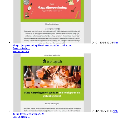
04-01-2026 19:04
💚
Magazijnopruiming! Bekijk onze actieproducten
Eco-Logisch
→
Warenhuizen
21-12-2025 19:02
💚
Jullie favorieten van 2025!
Eco-Logisch
→