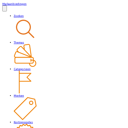
Mailaanbiedingen
Zoeken
Themas
Categorieen
Merken
Kortingscodes