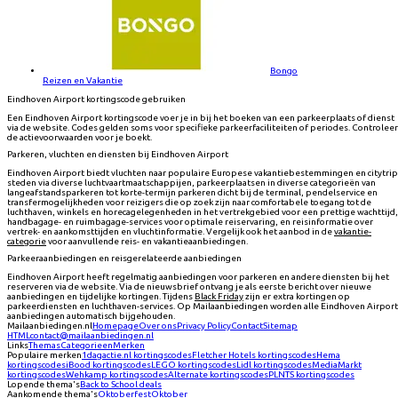
Bongo
Reizen en Vakantie
Eindhoven Airport kortingscode gebruiken
Een Eindhoven Airport kortingscode voer je in bij het boeken van een parkeerplaats of dienst
via de website. Codes gelden soms voor specifieke parkeerfaciliteiten of periodes. Controleer
de actievoorwaarden voor je boekt.
Parkeren, vluchten en diensten bij Eindhoven Airport
Eindhoven Airport biedt vluchten naar populaire Europese vakantiebestemmingen en citytrip
steden via diverse luchtvaartmaatschappijen, parkeerplaatsen in diverse categorieën van
langeafstandsparkeren tot korte-termijn parkeren dicht bij de terminal, pendelservice en
transfermogelijkheden voor reizigers die op zoek zijn naar comfortabele toegang tot de
luchthaven, winkels en horecagelegenheden in het vertrekgebied voor een prettige wachttijd,
handbagage- en ruimbagage-services voor optimale reiservaring, en reisinformatie over
vertrek- en aankomsttijden en vluchtinformatie. Vergelijk ook het aanbod in de
vakantie-
categorie
voor aanvullende reis- en vakantieaanbiedingen.
Parkeeraanbiedingen en reisgerelateerde aanbiedingen
Eindhoven Airport heeft regelmatig aanbiedingen voor parkeren en andere diensten bij het
reserveren via de website. Via de nieuwsbrief ontvang je als eerste bericht over nieuwe
aanbiedingen en tijdelijke kortingen. Tijdens
Black Friday
zijn er extra kortingen op
parkeerdiensten en luchthaven-services. Op Mailaanbiedingen worden alle Eindhoven Airport
aanbiedingen automatisch bijgehouden.
Mailaanbiedingen.nl
Homepage
Over ons
Privacy Policy
Contact
Sitemap
HTML
contact@mailaanbiedingen.nl
Links
Themas
Categorieen
Merken
Populaire merken
1dagactie.nl
kortingscodes
Fletcher Hotels
kortingscodes
Hema
kortingscodes
iBood
kortingscodes
LEGO
kortingscodes
Lidl
kortingscodes
MediaMarkt
kortingscodes
Wehkamp
kortingscodes
Alternate
kortingscodes
PLNTS
kortingscodes
Lopende thema's
Back to School deals
Aankomende thema's
Oktoberfest
Oktober