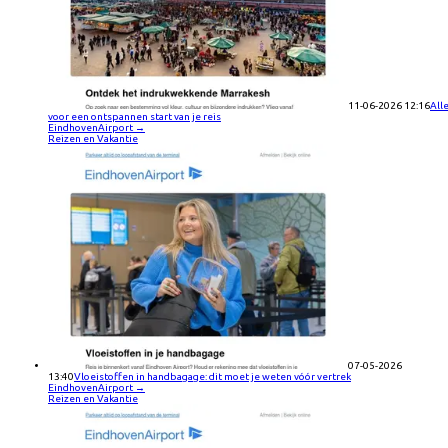
11-06-2026 12:16
All
voor een ontspannen start van je reis
EindhovenAirport
→
Reizen en Vakantie
07-05-2026
13:40
Vloeistoffen in handbagage: dit moet je weten vóór vertrek
EindhovenAirport
→
Reizen en Vakantie