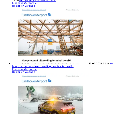
11:30
Ontdek het verrassende Tirana
EindhovenAirport
→
Reizen en Vakantie
13-02-2026 12:36
Het
hoogste punt van de uitbreiding terminal is bereikt
EindhovenAirport
→
Reizen en Vakantie