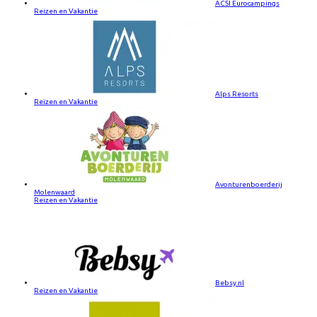
ACSI Eurocampings
Reizen en Vakantie
Alps Resorts
Reizen en Vakantie
Avonturenboerderij
Molenwaard
Reizen en Vakantie
Bebsy.nl
Reizen en Vakantie