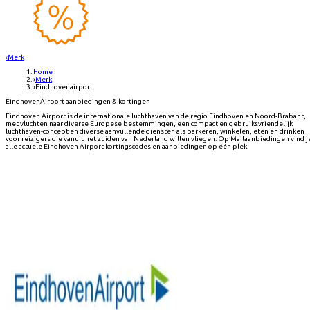
‹
Merk
Home
›
Merk
›
Eindhovenairport
EindhovenAirport aanbiedingen & kortingen
Eindhoven Airport is de internationale luchthaven van de regio Eindhoven en Noord-Brabant,
met vluchten naar diverse Europese bestemmingen, een compact en gebruiksvriendelijk
luchthaven-concept en diverse aanvullende diensten als parkeren, winkelen, eten en drinken
voor reizigers die vanuit het zuiden van Nederland willen vliegen. Op Mailaanbiedingen vind j
alle actuele Eindhoven Airport kortingscodes en aanbiedingen op één plek.