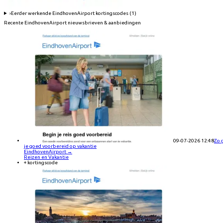
›
Eerder werkende
EindhovenAirport
kortingscodes (
1
)
Recente
EindhovenAirport
nieuwsbrieven & aanbiedingen
09-07-2026 12:48
Zo 
je goed voorbereid op vakantie
EindhovenAirport
→
Reizen en Vakantie
+ kortingscode