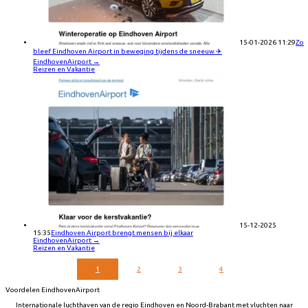
15-01-2026 11:29
Zo
bleef Eindhoven Airport in beweging tijdens de sneeuw ✈️
EindhovenAirport
→
Reizen en Vakantie
15-12-2025
15:35
Eindhoven Airport brengt mensen bij elkaar
EindhovenAirport
→
Reizen en Vakantie
1
2
3
4
Voordelen EindhovenAirport
Internationale luchthaven van de regio Eindhoven en Noord-Brabant met vluchten naar