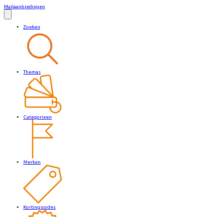
Mailaanbiedingen
Zoeken
Themas
Categorieen
Merken
Kortingscodes