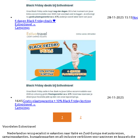
28-11-2025 15:15
No
4 dagen Black Friday deals 🖤
Estivotravel
→
Campings
24-11-2025
16:45
Gratis plaatsgarantie + 10% Black Friday korting
Estivotravel
→
Campings
1
2
Voordelen Estivotravel
Nederlandse reisspecialist in vakanties naar Italië en Zuid-Europa met autoreizen,
campingvakanties, bungalowparken en all-inclusive verblijven voor gezinnen en koppels die