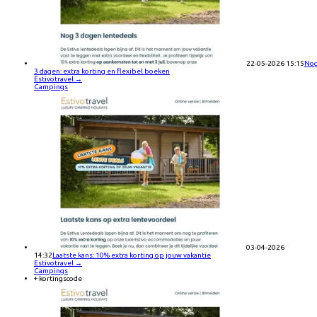
22-05-2026 15:15
No
3 dagen: extra korting en flexibel boeken
Estivotravel
→
Campings
03-04-2026
14:32
Laatste kans: 10% extra korting op jouw vakantie
Estivotravel
→
Campings
+ kortingscode