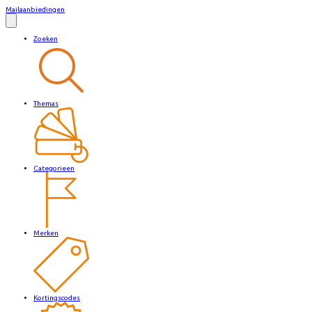
Mailaanbiedingen
Zoeken
Themas
Categorieen
Merken
Kortingscodes