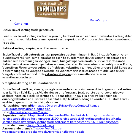
FarmCamps
Campings
Estivo Travel kortingscode gebruiken
Een Estivo Travel kortingscode voer je in bij het boeken van een reis of vakantie. Codes gelden
soms voor specifieke bestemmingen of vertrekperiodes. Controleer de actievoorwaarden voo
je boekt.
Italië vakanties, campingvakanties en autoreizen
Estivo Travel biedt autoreizen naar populaire bestemmingen in Italië inclusief camping- en
bungalowverblijven, campingvakanties aan het Gardameer, de Adriatische kust en andere
Italiaanse bestemmingen voor gezinnen, bungalowparken en all-inclusive resorts aan de
Italiaanse kust voor wie wil genieten van zon, strand en Italiaans eten, stedentrips naar Rome,
Venetië en Florence voor cultuurliefhebbers, vakanties naar Kroatië en andere Zuid-Europese
bestemmingen, en vroegboekvoordelen voor zomervakanties naar de Middellandse Zee.
Vergelijk ook het aanbod in de
vakantie-categorie
voor aanvullende reis- en
vakantieaanbiedingen.
Vroegboekkorting en Italië-vakantiedeals
Estivo Travel heeft regelmatig vroegboekvoordelen en seizoensaanbiedingen voor vakanties
naar Italië en Zuid-Europa. Via de nieuwsbrief ontvang je als eerste bericht over nieuwe
aanbiedingen en tijdelijke kortingen. Tijdens
Black Friday
zijn er extra kortingen op
campingvakanties en autoreizen naar Italië. Op Mailaanbiedingen worden alle Estivo Travel-
aanbiedingen automatisch bijgehouden.
Mailaanbiedingen.nl
Homepage
Over ons
Privacy Policy
Contact
Sitemap
HTML
contact@mailaanbiedingen.nl
Links
Themas
Categorieen
Merken
Populaire merken
1dagactie.nl
kortingscodes
Fletcher Hotels
kortingscodes
Hema
kortingscodes
iBood
kortingscodes
LEGO
kortingscodes
Lidl
kortingscodes
MediaMarkt
kortingscodes
Wehkamp
kortingscodes
Alternate
kortingscodes
PLNTS
kortingscodes
Lopende thema's
Back to School deals
Aankomende thema's
Oktoberfest
Oktober
woonmaand
Kinderboekenweek
Dierendag
Halloween deals