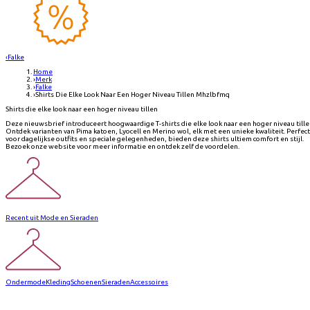
‹
Falke
Home
›
Merk
›
Falke
›
Shirts Die Elke Look Naar Een Hoger Niveau Tillen Mhzlbfmq
Shirts die elke look naar een hoger niveau tillen
Deze nieuwsbrief introduceert hoogwaardige T-shirts die elke look naar een hoger niveau tille
Ontdek varianten van Pima katoen, Lyocell en Merino wol, elk met een unieke kwaliteit. Perfect
voor dagelijkse outfits en speciale gelegenheden, bieden deze shirts ultiem comfort en stijl.
Bezoek onze website voor meer informatie en ontdek zelf de voordelen.
Recent uit Mode en Sieraden
Ondermode
Kleding
Schoenen
Sieraden
Accessoires