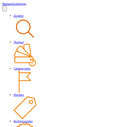
Mailaanbiedingen
Zoeken
Themas
Categorieen
Merken
Kortingscodes