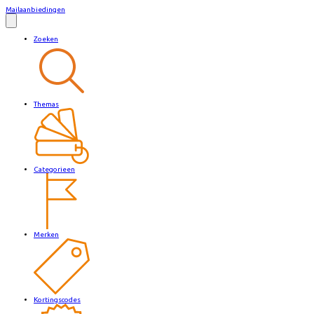
Mailaanbiedingen
Zoeken
Themas
Categorieen
Merken
Kortingscodes