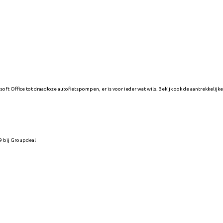
t Office tot draadloze autofietspompen, er is voor ieder wat wils. Bekijk ook de aantrekkelijke
9
bij
Groupdeal