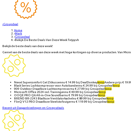
‹
Groupdeal
Home
›
Merk
›
Groupdeal
›
Bekijk De Beste Deals Van Deze Week Txtjqcvh
Bekijk de beste deals van deze week!
Geniet van de beste deals van deze week met hoge kortingen op diverse producten. Van Microsof
Nexxt Supercomfort Gel Zitkussen
nu €
14.99
bij
DealDonkey
koop
Andere prijs €
19.9
Black Series Luchtcompressor voor Autobanden
nu €
24.99
bij
Groupdeal
koop
909 Outdoor Draadloze Luchtcompressor
nu €
27.99
bij
Groupdeal
koop
Microsoft Office 2024 incl. Trainingen
nu €
49.99
bij
Groupdeal
koop
OOQE PRO Q6 All-in-One Soundbar
nu €
79.99
bij
Groupdeal
koop
BREND BR-2243 Bladloze Ventilatorkachel
nu €
89.99
bij
Groupdeal
koop
FlinQ V12 PRO Draadloze Steelstofzuiger
nu €
119.99
bij
Groupdeal
koop
Recent uit Dagaanbiedingen en Groepsdeals