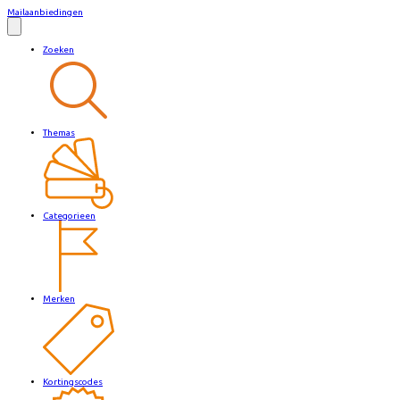
Mailaanbiedingen
Zoeken
Themas
Categorieen
Merken
Kortingscodes