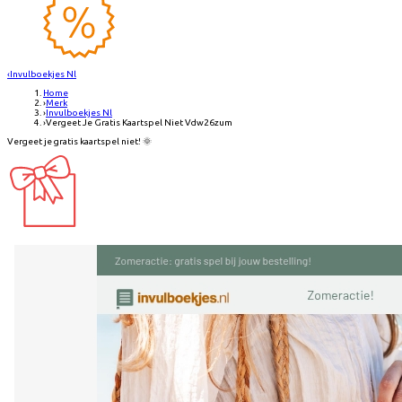
‹
Invulboekjes Nl
Home
›
Merk
›
Invulboekjes Nl
›
Vergeet Je Gratis Kaartspel Niet Vdw26zum
Vergeet je gratis kaartspel niet! 🌞