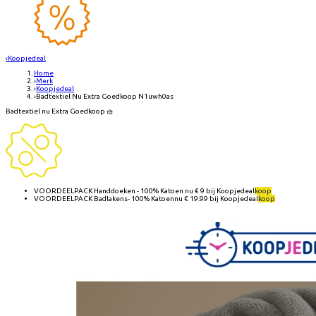
‹
Koopjedeal
Home
›
Merk
›
Koopjedeal
›
Badtextiel Nu Extra Goedkoop N1uwh0as
Badtextiel nu Extra Goedkoop 🧺
VOORDEELPACK Handdoeken - 100% Katoen
nu €
9
bij
Koopjedeal
koop
VOORDEELPACK Badlakens- 100% Katoen
nu €
19.99
bij
Koopjedeal
koop