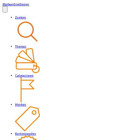
Mailaanbiedingen
Zoeken
Themas
Categorieen
Merken
Kortingscodes