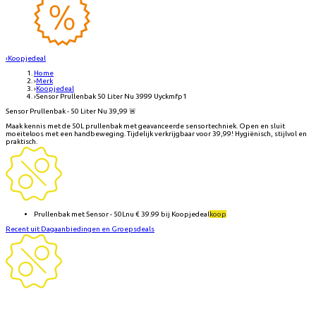
‹
Koopjedeal
Home
›
Merk
›
Koopjedeal
›
Sensor Prullenbak 50 Liter Nu 3999 Uyckmfp1
Sensor Prullenbak - 50 Liter Nu 39,99 🚨
Maak kennis met de 50L prullenbak met geavanceerde sensortechniek. Open en sluit
moeiteloos met een handbeweging. Tijdelijk verkrijgbaar voor 39,99! Hygiënisch, stijlvol en
praktisch.
Prullenbak met Sensor - 50L
nu €
39.99
bij
Koopjedeal
koop
Recent uit Dagaanbiedingen en Groepsdeals