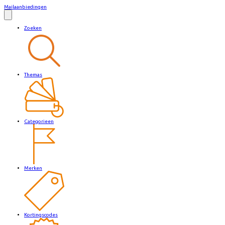
Mailaanbiedingen
Zoeken
Themas
Categorieen
Merken
Kortingscodes