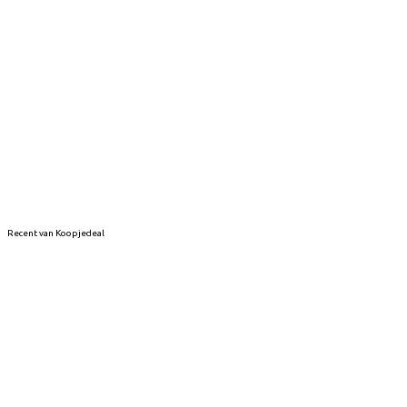
Recent van Koopjedeal