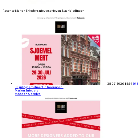
Recente
Marjon Snieders
nieuwsbrieven & aanbiedingen
28-07-2026 18:54
29 
30 juli Sjoemelmert in Roermond!
Marjon Snieders
→
Mode en Sieraden