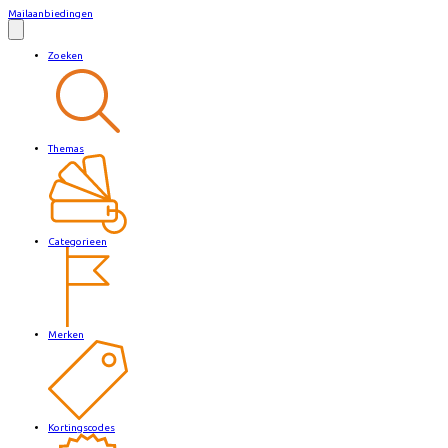
Mailaanbiedingen
Zoeken
Themas
Categorieen
Merken
Kortingscodes