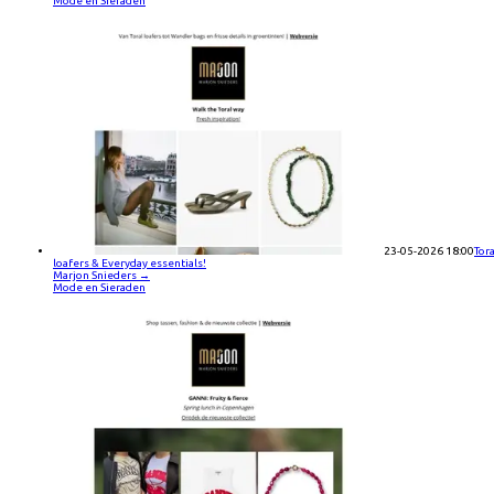
Mode en Sieraden
23-05-2026 18:00
Tora
loafers & Everyday essentials!
Marjon Snieders
→
Mode en Sieraden