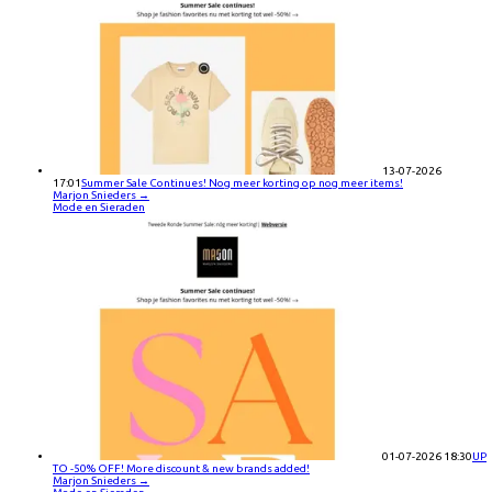
13-07-2026
17:01
Summer Sale Continues! Nog meer korting op nog meer items!
Marjon Snieders
→
Mode en Sieraden
01-07-2026 18:30
UP
TO -50% OFF! More discount & new brands added!
Marjon Snieders
→