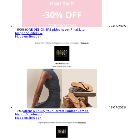
27-07-2026
18:00
MORE DESIGNERS added to our Final Sale!
Marjon Snieders
→
Mode en Sieraden
17-07-2026
19:02
Xirena & TKEES, Your Perfect Summer Combo!
Marjon Snieders
→
Mode en Sieraden