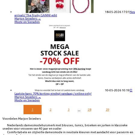
18-05-2026 17:01
Ne
arrivals! The fruity GANNI edit
Marjon Snieders
→
Mode en Sieraden
10-05-2026 10:19
⏰
Laatste kans: 70% korting eindigt vandaag / online only!
Marjon Snieders
→
Mode en Sieraden
...
1
2
3
28
29
Voordelen Marjon Snieders
Nederlands damesmodehuismerk met blouses, tunics, broeken en jurken in klassieke
sneden voor vrouwen van 40 jaar en ouder
Comfortabele en stijlvolle damesmode in neutrale kleuren met aandacht voor pasvorm en