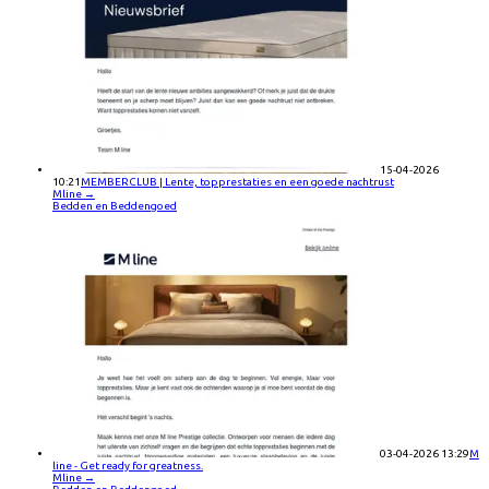
15-04-2026
10:21
MEMBERCLUB | Lente, topprestaties en een goede nachtrust
Mline
→
Bedden en Beddengoed
03-04-2026 13:29
M
line - Get ready for greatness.
Mline
→