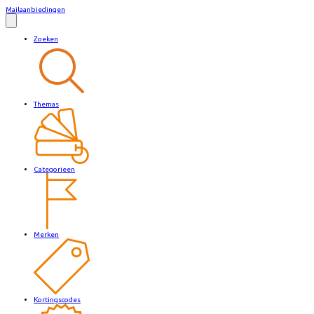
Mailaanbiedingen
Zoeken
Themas
Categorieen
Merken
Kortingscodes