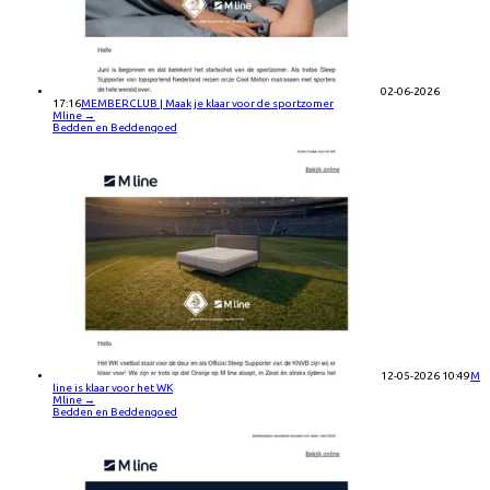
02-06-2026
17:16
MEMBERCLUB | Maak je klaar voor de sportzomer
Mline
→
Bedden en Beddengoed
12-05-2026 10:49
M
line is klaar voor het WK
Mline
→
Bedden en Beddengoed