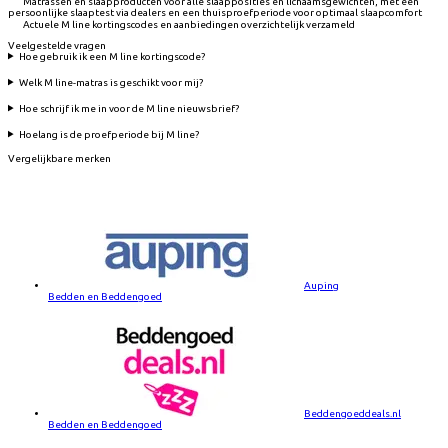
Matrassen en slaapproducten voor alle slaapposities en lichaamsgewichten, met een
persoonlijke slaaptest via dealers en een thuisproefperiode voor optimaal slaapcomfort
Actuele M line kortingscodes en aanbiedingen overzichtelijk verzameld
Veelgestelde vragen
Hoe gebruik ik een M line kortingscode?
Welk M line-matras is geschikt voor mij?
Hoe schrijf ik me in voor de M line nieuwsbrief?
Hoelang is de proefperiode bij M line?
Vergelijkbare merken
Auping
Bedden en Beddengoed
Beddengoeddeals.nl
Bedden en Beddengoed