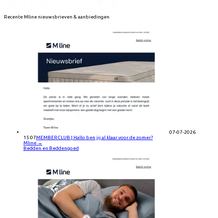
Recente
Mline
nieuwsbrieven & aanbiedingen
07-07-2026
15:07
MEMBERCLUB | Hallo ben jij al klaar voor de zomer?
Mline
→
Bedden en Beddengoed