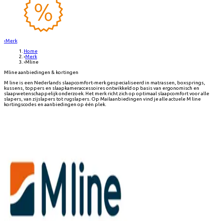
‹
Merk
Home
›
Merk
›
Mline
Mline aanbiedingen & kortingen
M line is een Nederlands slaapcomfort-merk gespecialiseerd in matrassen, boxsprings,
kussens, toppers en slaapkameraccessoires ontwikkeld op basis van ergonomisch en
slaapwetenschappelijk onderzoek. Het merk richt zich op optimaal slaapcomfort voor alle
slapers, van zijslapers tot rugslapers. Op Mailaanbiedingen vind je alle actuele M line
kortingscodes en aanbiedingen op één plek.