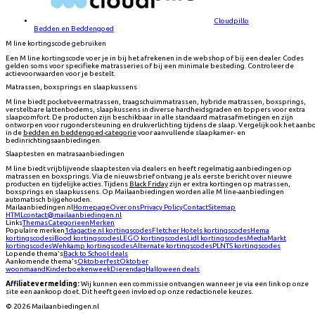
Cloudpillo
Bedden en Beddengoed
M line kortingscode gebruiken
Een M line kortingscode voer je in bij het afrekenen in de webshop of bij een dealer. Codes
gelden soms voor specifieke matrasseries of bij een minimale besteding. Controleer de
actievoorwaarden voor je bestelt.
Matrassen, boxsprings en slaapkussens
M line biedt pocketveermatrassen, traagschuimmatrassen, hybride matrassen, boxsprings,
verstelbare lattenbodems, slaapkussens in diverse hardheidsgraden en toppers voor extra
slaapcomfort. De producten zijn beschikbaar in alle standaard matrasafmetingen en zijn
ontworpen voor rugondersteuning en drukverlichting tijdens de slaap. Vergelijk ook het aanb
in de
bedden en beddengoed-categorie
voor aanvullende slaapkamer- en
bedinrichtingsaanbiedingen.
Slaaptesten en matrasaanbiedingen
M line biedt vrijblijvende slaaptesten via dealers en heeft regelmatig aanbiedingen op
matrassen en boxsprings. Via de nieuwsbrief ontvang je als eerste bericht over nieuwe
producten en tijdelijke acties. Tijdens
Black Friday
zijn er extra kortingen op matrassen,
boxsprings en slaapkussens. Op Mailaanbiedingen worden alle M line-aanbiedingen
automatisch bijgehouden.
Mailaanbiedingen.nl
Homepage
Over ons
Privacy Policy
Contact
Sitemap
HTML
contact@mailaanbiedingen.nl
Links
Themas
Categorieen
Merken
Populaire merken
1dagactie.nl
kortingscodes
Fletcher Hotels
kortingscodes
Hema
kortingscodes
iBood
kortingscodes
LEGO
kortingscodes
Lidl
kortingscodes
MediaMarkt
kortingscodes
Wehkamp
kortingscodes
Alternate
kortingscodes
PLNTS
kortingscodes
Lopende thema's
Back to School deals
Aankomende thema's
Oktoberfest
Oktober
woonmaand
Kinderboekenweek
Dierendag
Halloween deals
Affiliatevermelding:
Wij kunnen een commissie ontvangen wanneer je via een link op onze
site een aankoop doet. Dit heeft geen invloed op onze redactionele keuzes.
©
2026
Mailaanbiedingen.nl