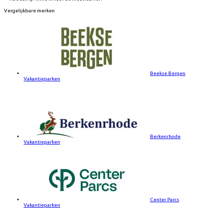
Vergelijkbare merken
Beekse Bergen
Vakantieparken
Berkenrhode
Vakantieparken
Center Parcs
Vakantieparken