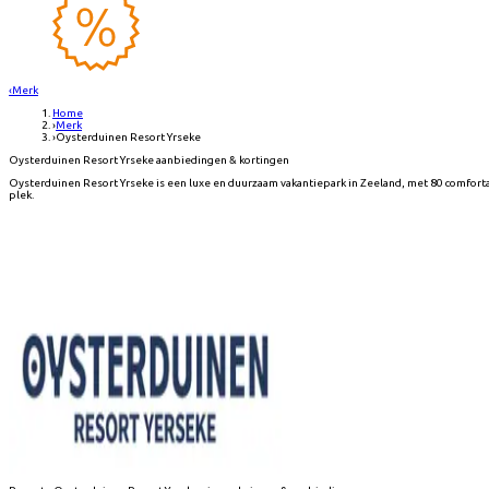
‹
Merk
Home
›
Merk
›
Oysterduinen Resort Yrseke
Oysterduinen Resort Yrseke aanbiedingen & kortingen
Oysterduinen Resort Yrseke is een luxe en duurzaam vakantiepark in Zeeland, met 80 comforta
plek.