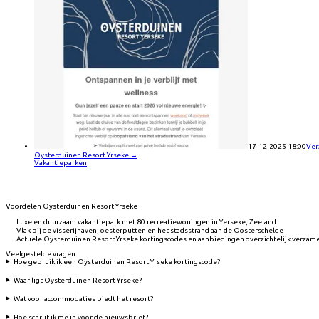
17-12-2025 18:00
Ver
Oysterduinen Resort Yrseke
→
Vakantieparken
Voordelen Oysterduinen Resort Yrseke
Luxe en duurzaam vakantiepark met 80 recreatiewoningen in Yerseke, Zeeland
Vlak bij de visserijhaven, oesterputten en het stadsstrand aan de Oosterschelde
Actuele Oysterduinen Resort Yrseke kortingscodes en aanbiedingen overzichtelijk verzam
Veelgestelde vragen
Hoe gebruik ik een Oysterduinen Resort Yrseke kortingscode?
Waar ligt Oysterduinen Resort Yrseke?
Wat voor accommodaties biedt het resort?
Hoe schrijf ik me in voor de nieuwsbrief?