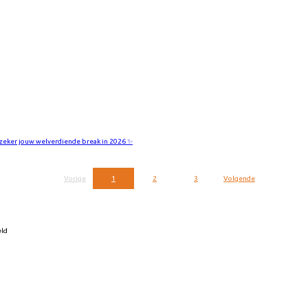
zeker jouw welverdiende break in 2026 ✨
Vorige
1
2
3
Volgende
eld