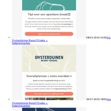
08-03-2026 10:00
Dit
Oysterduinen Resort Yrseke
→
Vakantieparken
29-01-2026 18:00
Voo
Oysterduinen Resort Yrseke
→
Vakantieparken