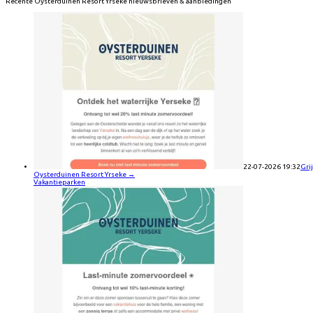
Recente
Oysterduinen Resort Yrseke
nieuwsbrieven & aanbiedingen
22-07-2026 19:32
Gri
Oysterduinen Resort Yrseke
→
Vakantieparken