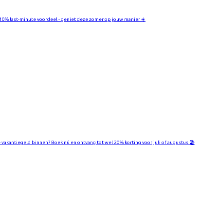
 10% last-minute voordeel - geniet deze zomer op jouw manier ☀️
je vakantiegeld binnen? Boek nú en ontvang tot wel 20% korting voor juli of augustus 🏖️