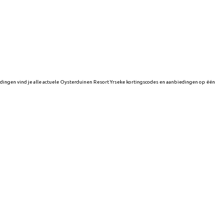
edingen vind je alle actuele Oysterduinen Resort Yrseke kortingscodes en aanbiedingen op één