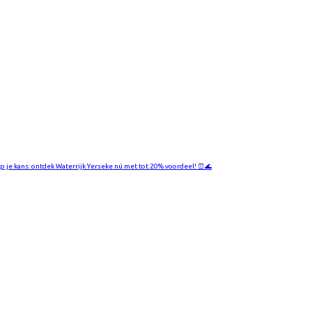
jp je kans: ontdek Waterrijk Yerseke nú met tot 20% voordeel! ⏰🌊