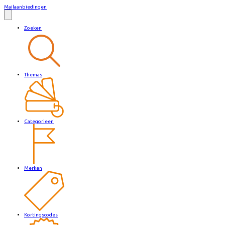
Mailaanbiedingen
Zoeken
Themas
Categorieen
Merken
Kortingscodes