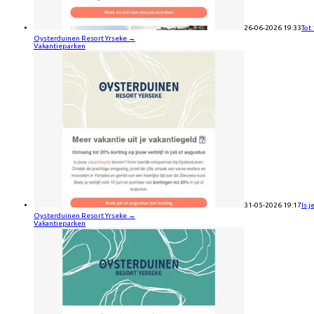
26-06-2026 19:33
Tot
Oysterduinen Resort Yrseke
→
Vakantieparken
31-05-2026 19:17
Is 
Oysterduinen Resort Yrseke
→
Vakantieparken