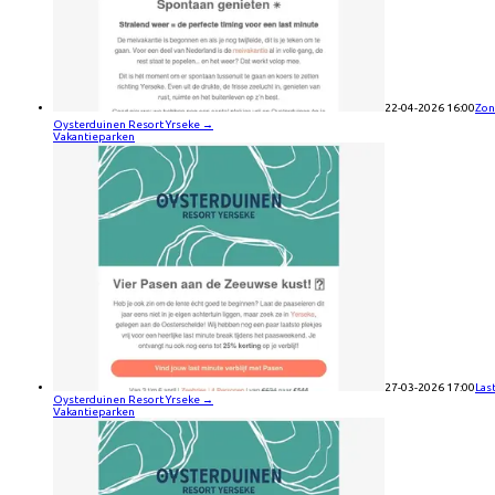
22-04-2026 16:00
Zon
Oysterduinen Resort Yrseke
→
Vakantieparken
27-03-2026 17:00
Las
Oysterduinen Resort Yrseke
→
Vakantieparken