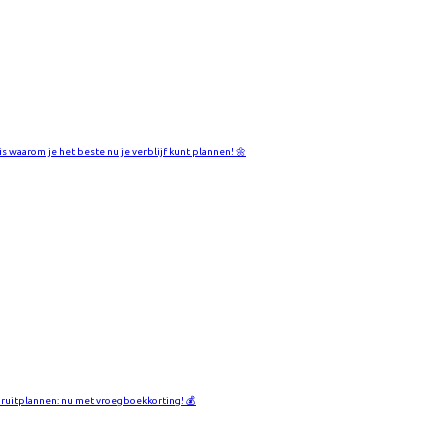
 is waarom je het beste nu je verblijf kunt plannen! 🌼
ruitplannen: nu met vroegboekkorting! 💰