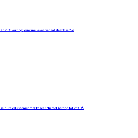
 én 20% korting: jouw meivakantiedeal staat klaar! ☀️
t minute ertussenuit met Pasen? Nu met korting tot 25% 🐣