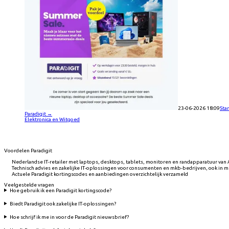
23-06-2026 18:09
Sta
Paradigit
→
Elektronica en Witgoed
Voordelen Paradigit
Nederlandse IT-retailer met laptops, desktops, tablets, monitoren en randapparatuur van 
Technisch advies en zakelijke IT-oplossingen voor consumenten en mkb-bedrijven, ook in 
Actuele Paradigit kortingscodes en aanbiedingen overzichtelijk verzameld
Veelgestelde vragen
Hoe gebruik ik een Paradigit kortingscode?
Biedt Paradigit ook zakelijke IT-oplossingen?
Hoe schrijf ik me in voor de Paradigit nieuwsbrief?