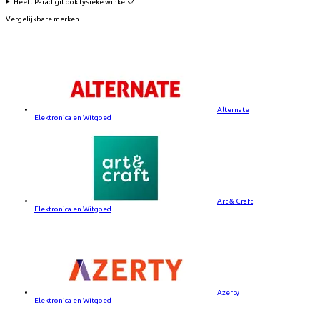
Heeft Paradigit ook fysieke winkels?
Vergelijkbare merken
Alternate
Elektronica en Witgoed
Art & Craft
Elektronica en Witgoed
Azerty
Elektronica en Witgoed