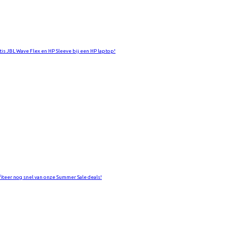
tis JBL Wave Flex en HP Sleeve bij een HP laptop!
fiteer nog snel van onze Summer Sale deals!