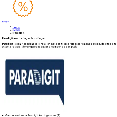
‹
Merk
Home
›
Merk
›
Paradigit
Paradigit aanbiedingen & kortingen
Paradigit is een Nederlandse IT-retailer met een uitgebreid assortiment laptops, desktops, ta
actuele Paradigit kortingscodes en aanbiedingen op één plek.
›
Eerder werkende
Paradigit
kortingscodes (
2
)