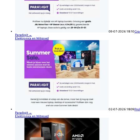
09-07-2026 18:10
Gra
Paradigit
→
Elektronica en Witgoed
02-07-2026 18:09
Pro
Paradigit
→
Elektronica en Witgoed