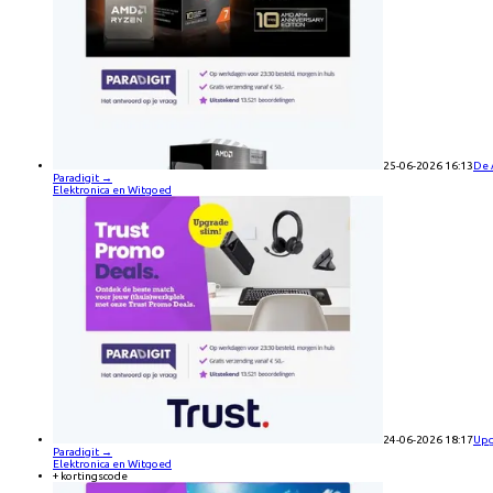
25-06-2026 16:13
De 
Paradigit
→
Elektronica en Witgoed
24-06-2026 18:17
Upg
Paradigit
→
Elektronica en Witgoed
+ kortingscode