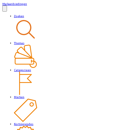
Mailaanbiedingen
Zoeken
Themas
Categorieen
Merken
Kortingscodes