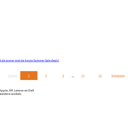
rt de zomer met de beste Summer Sale deals!
...
Vorige
1
2
3
11
12
Volgende
Apple, HP, Lenovo en Dell
meerdere winkels