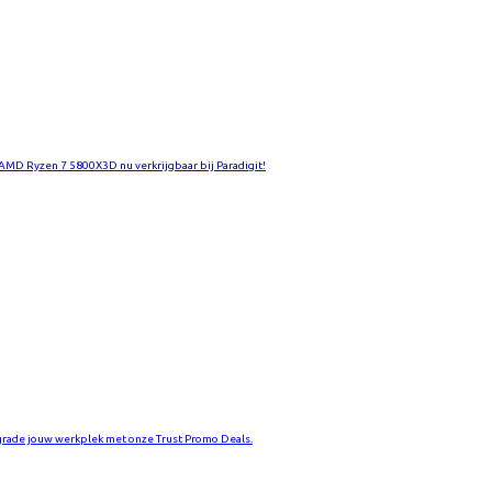
AMD Ryzen 7 5800X3D nu verkrijgbaar bij Paradigit!
rade jouw werkplek met onze Trust Promo Deals.