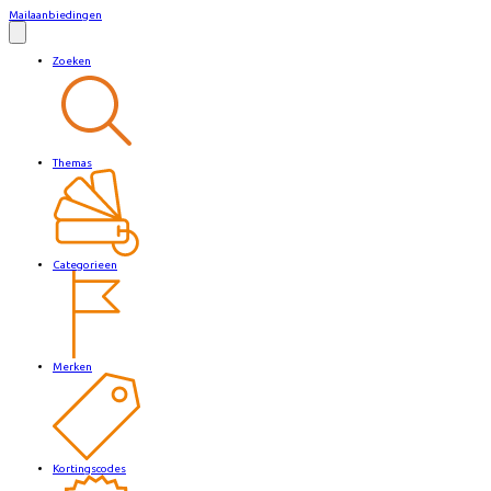
Mailaanbiedingen
Zoeken
Themas
Categorieen
Merken
Kortingscodes