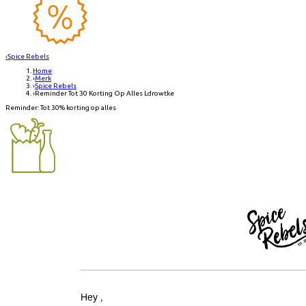
‹
Spice Rebels
Home
›
Merk
›
Spice Rebels
›
Reminder Tot 30 Korting Op Alles Ldrowtke
Reminder: Tot 30% korting op alles