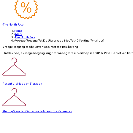
‹
The North Face
Home
›
Merk
›
The North Face
›
Vroege Toegang Tot De Uitverkoop Met Tot 40 Korting 7vhahbu9
Vroege toegang tot de uitverkoop met tot 40% korting
Ontdek hoe je vroege toegang krijgt tot onze grote uitverkoop met XPLR Pass. Geniet van korti
Recent uit Mode en Sieraden
Kleding
Sieraden
Ondermode
Accessoires
Schoenen