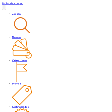
Mailaanbiedingen
Zoeken
Themas
Categorieen
Merken
Kortingscodes