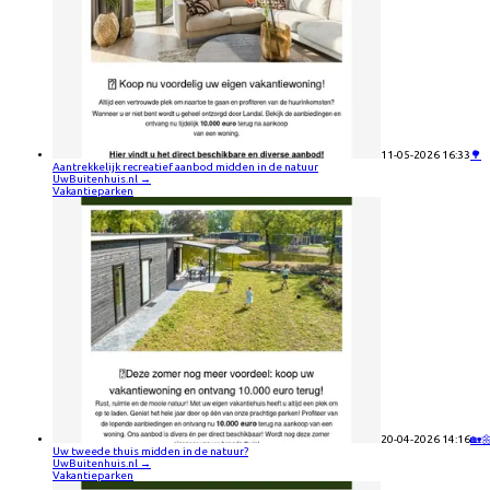
11-05-2026 16:33
🌳
Aantrekkelijk recreatief aanbod midden in de natuur
UwBuitenhuis.nl
→
Vakantieparken
20-04-2026 14:16
🏡
Uw tweede thuis midden in de natuur?
UwBuitenhuis.nl
→
Vakantieparken