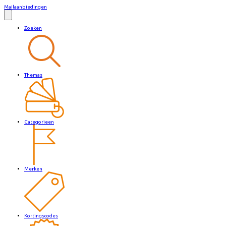
Mailaanbiedingen
Zoeken
Themas
Categorieen
Merken
Kortingscodes