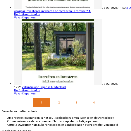
02-03-2026 11:50
🌷D
voorjaar investeren in waarde of recreëren in comfort? 🌷
UwBuitenhuis.nl
→
Vakantieparken
06-02-2026
12:25
Vakantiewoningen in Nederland
UwBuitenhuis.nl
→
Vakantieparken
1
2
3
4
Voordelen UwBuitenhuis.nl
Luxe recreatiewoningen in het coulisselandschap van Twente en de Achterhoek
Ruime huizen, veelal met sauna of hottub, op kleinschalige parken
Actuele UwBuitenhuis.nl kortingscodes en aanbiedingen overzichtelijk verzameld
Veelgestelde vragen