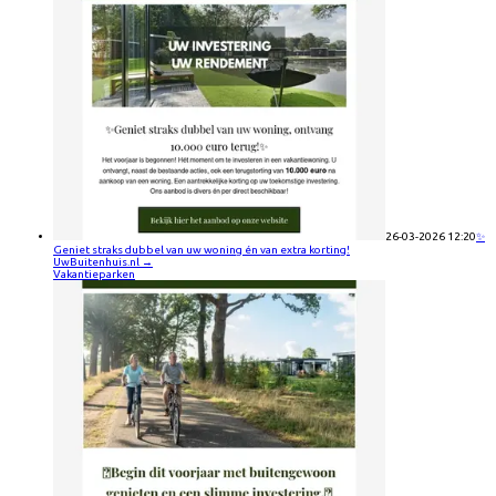
26-03-2026 12:20
✨
Geniet straks dubbel van uw woning én van extra korting!
UwBuitenhuis.nl
→
Vakantieparken