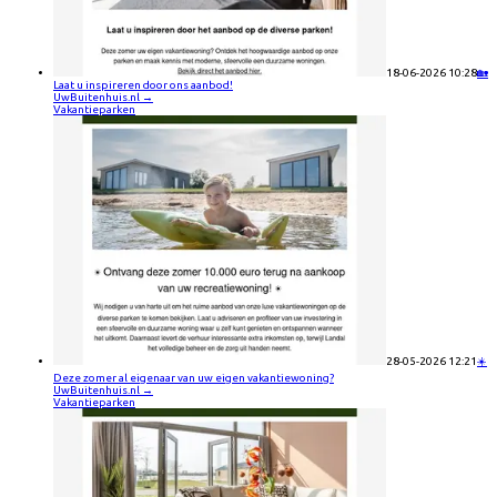
18-06-2026 10:28
🏡
Laat u inspireren door ons aanbod!
UwBuitenhuis.nl
→
Vakantieparken
28-05-2026 12:21
☀️
Deze zomer al eigenaar van uw eigen vakantiewoning?
UwBuitenhuis.nl
→
Vakantieparken