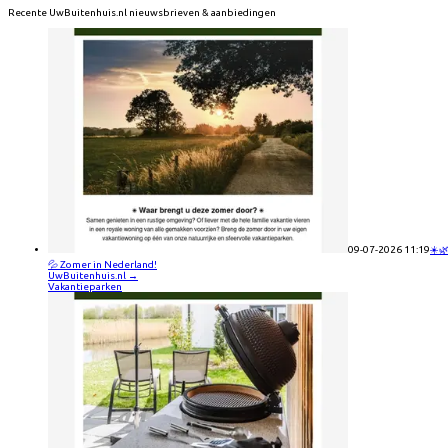
Recente
UwBuitenhuis.nl
nieuwsbrieven & aanbiedingen
09-07-2026 11:19
☀️
💦 Zomer in Nederland!
UwBuitenhuis.nl
→
Vakantieparken