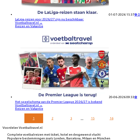
01-07-2026 15:37
⚽ 
LaLiga-reizen voor 2026/27 zijn nu beschikbaar.
Voetbaltravel.nl
→
Reizen en Vakantie
20-06-2026 09:33
⚽
Het speelschema van de Premier League 2026/27 is bekend
Voetbaltravel.nl
→
Reizen en Vakantie
...
1
2
3
15
16
Voordelen Voetbaltravel.nl
Complete voetbalreizen met ticket, hotel en desgewenst vlucht
Populaire bestemmingen zoals Londen, Barcelona, Milaan en München