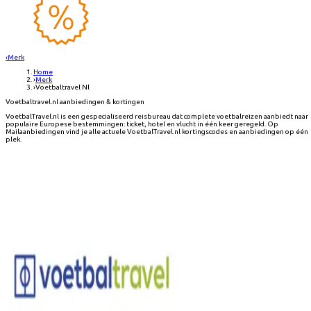
‹
Merk
Home
›
Merk
›
Voetbaltravel Nl
Voetbaltravel.nl aanbiedingen & kortingen
VoetbalTravel.nl is een gespecialiseerd reisbureau dat complete voetbalreizen aanbiedt naar
populaire Europese bestemmingen: ticket, hotel en vlucht in één keer geregeld. Op
Mailaanbiedingen vind je alle actuele VoetbalTravel.nl kortingscodes en aanbiedingen op één
plek.