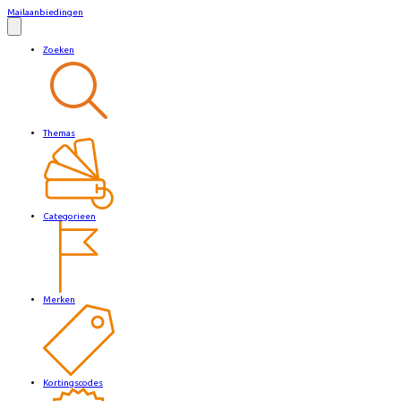
Mailaanbiedingen
Zoeken
Themas
Categorieen
Merken
Kortingscodes