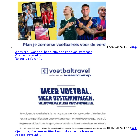
17-07-2026 15:32
⚽☀️
Wees erbij wanneer het nieuwe seizoen van start gaat.
Voetbaltravel.nl
→
Reizen en Vakantie
10-07-2026 16:48
🔥 E
zijn nu nog vier competities beschikbaar om te boeken.
Voetbaltravel.nl
→