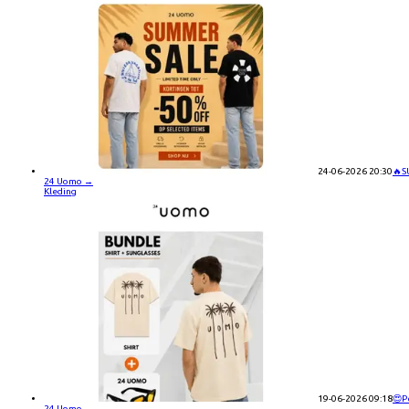
24-06-2026 20:30
🔥S
24 Uomo
→
Kleding
19-06-2026 09:18
😍P
24 Uomo
→