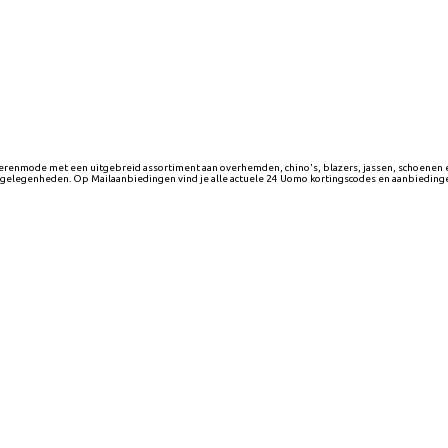
enmode met een uitgebreid assortiment aan overhemden, chino's, blazers, jassen, schoenen en a
e gelegenheden. Op Mailaanbiedingen vind je alle actuele 24 Uomo kortingscodes en aanbieding