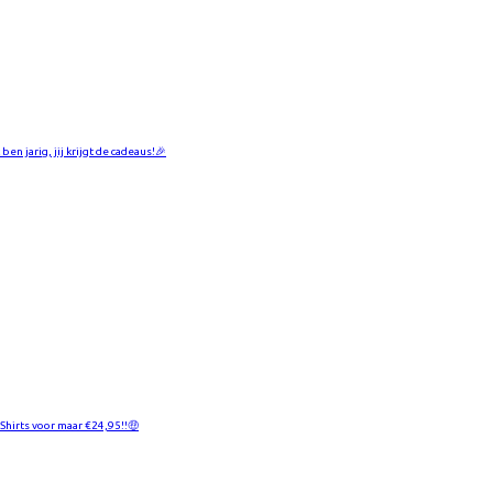
 ben jarig, jij krijgt de cadeaus!🎉
-Shirts voor maar €24,95!!🤑