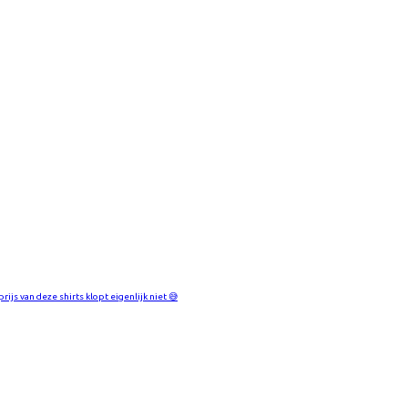
rijs van deze shirts klopt eigenlijk niet 😅