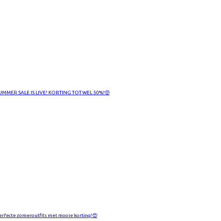
UMMER SALE IS LIVE! KORTING TOT WEL 50%!🤑
erfecte zomeroutfits met mooie korting!😍