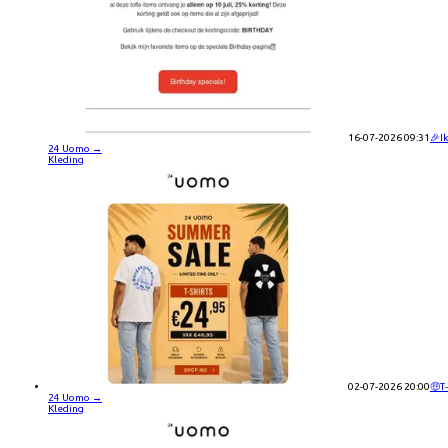
16-07-2026 09:31
🎉Ik
24 Uomo
→
Kleding
02-07-2026 20:00
🤑T
24 Uomo
→
Kleding