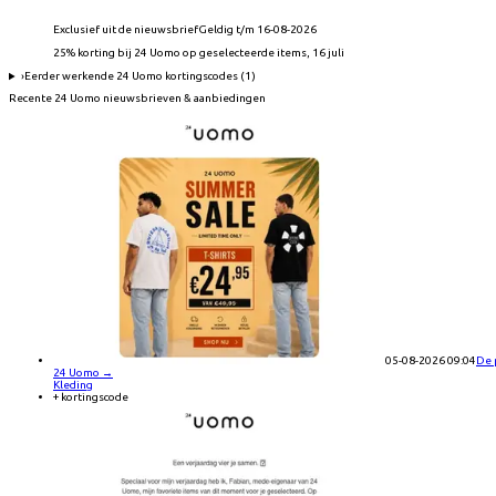
Exclusief uit de nieuwsbrief
Geldig t/m 16-08-2026
25% korting bij 24 Uomo op geselecteerde items, 16 juli
›
Eerder werkende
24 Uomo
kortingscodes (
1
)
Recente
24 Uomo
nieuwsbrieven & aanbiedingen
05-08-2026 09:04
De p
24 Uomo
→
Kleding
+ kortingscode