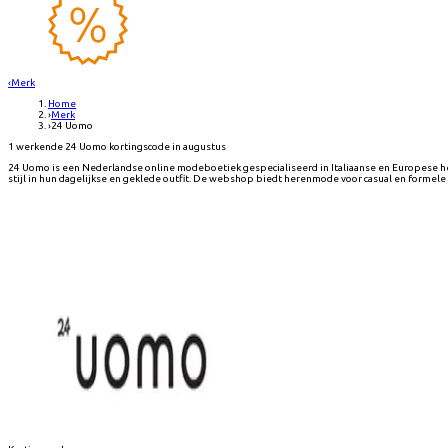
‹
Merk
Home
›
Merk
›
24 Uomo
1 werkende 24 Uomo kortingscode in augustus
24 Uomo is een Nederlandse online modeboetiek gespecialiseerd in Italiaanse en Europese her
stijl in hun dagelijkse en geklede outfit. De webshop biedt herenmode voor casual en formel