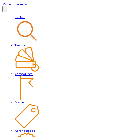
Mailaanbiedingen
Zoeken
Themas
Categorieen
Merken
Kortingscodes