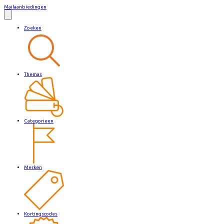
Mailaanbiedingen
Zoeken
Themas
Categorieen
Merken
Kortingscodes