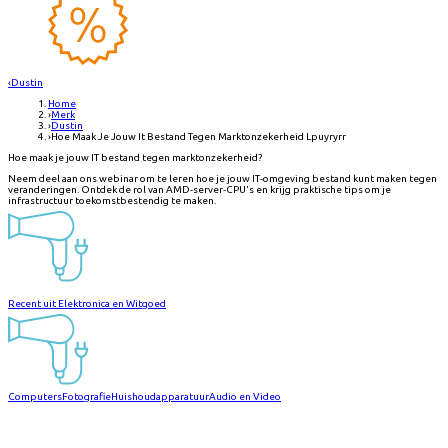
‹
Dustin
Home
›
Merk
›
Dustin
›
Hoe Maak Je Jouw It Bestand Tegen Marktonzekerheid Lpuyryrr
Hoe maak je jouw IT bestand tegen marktonzekerheid?
Neem deel aan ons webinar om te leren hoe je jouw IT-omgeving bestand kunt maken tegen
veranderingen. Ontdek de rol van AMD-server-CPU's en krijg praktische tips om je
infrastructuur toekomstbestendig te maken.
Recent uit Elektronica en Witgoed
Computers
Fotografie
Huishoudapparatuur
Audio en Video