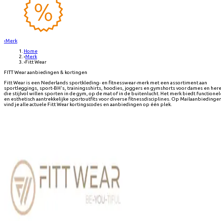
‹
Merk
Home
›
Merk
›
Fitt Wear
FITT Wear aanbiedingen & kortingen
Fitt Wear is een Nederlands sportkleding- en fitnesswear-merk met een assortiment aan
sportleggings, sport-BH's, trainingsshirts, hoodies, joggers en gymshorts voor dames en her
die stijlvol willen sporten in de gym, op de mat of in de buitenlucht. Het merk biedt functionel
en esthetisch aantrekkelijke sportoutfits voor diverse fitnessdisciplines. Op Mailaanbiedinge
vind je alle actuele Fitt Wear kortingscodes en aanbiedingen op één plek.