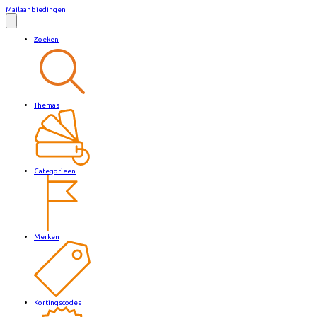
Mailaanbiedingen
Zoeken
Themas
Categorieen
Merken
Kortingscodes