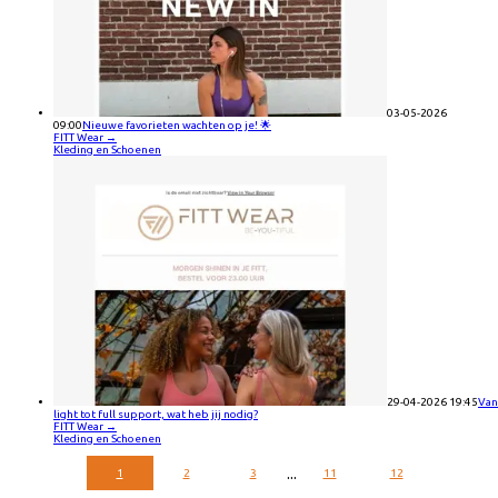
03-05-2026
09:00
Nieuwe favorieten wachten op je! 🌟
FITT Wear
→
Kleding en Schoenen
29-04-2026 19:45
Van
light tot full support, wat heb jij nodig?
FITT Wear
→
Kleding en Schoenen
...
1
2
3
11
12