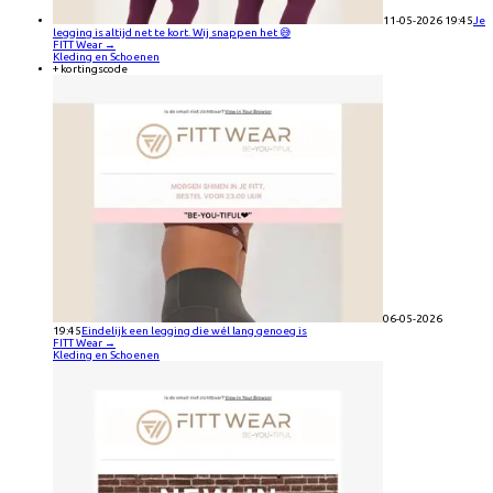
11-05-2026 19:45
Je
legging is altijd net te kort. Wij snappen het 😅
FITT Wear
→
Kleding en Schoenen
+ kortingscode
06-05-2026
19:45
Eindelijk een legging die wél lang genoeg is
FITT Wear
→
Kleding en Schoenen