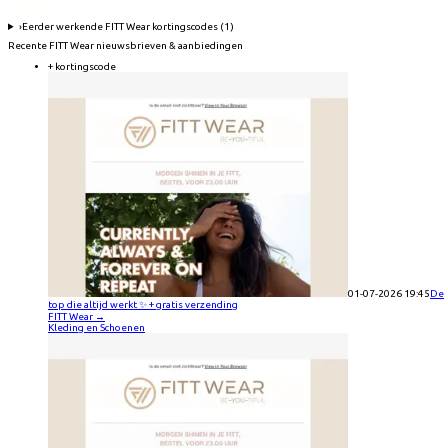
›
Eerder werkende
FITT Wear
kortingscodes (
1
)
Recente
FITT Wear
nieuwsbrieven & aanbiedingen
+ kortingscode
01-07-2026 19:45
De
top die altijd werkt ✨ + gratis verzending
FITT Wear
→
Kleding en Schoenen