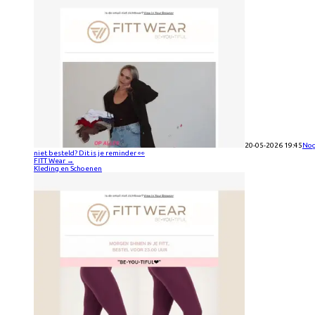
20-05-2026 19:45
No
niet besteld? Dit is je reminder 👀
FITT Wear
→
Kleding en Schoenen