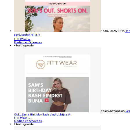
16-06-2026 19:45
Hot
days, cooler FITTs ☀️
FITT Wear
→
Kleding en Schoenen
+ kortingscode
23-05-2026 09:00
LAS
CALL: Sam’s Birthday Bash eindigt bijna 🎉
FITT Wear
→
Kleding en Schoenen
+ kortingscode