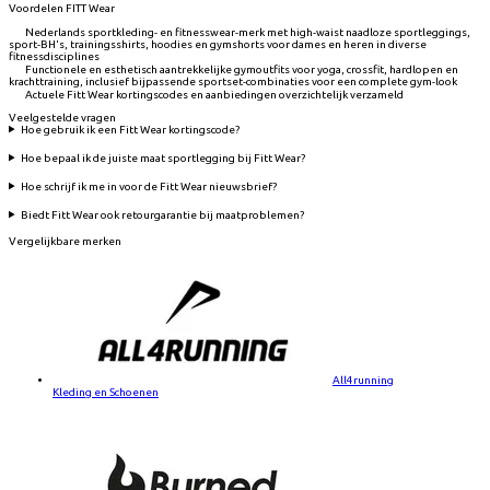
Voordelen FITT Wear
Nederlands sportkleding- en fitnesswear-merk met high-waist naadloze sportleggings,
sport-BH's, trainingsshirts, hoodies en gymshorts voor dames en heren in diverse
fitnessdisciplines
Functionele en esthetisch aantrekkelijke gymoutfits voor yoga, crossfit, hardlopen en
krachttraining, inclusief bijpassende sportset-combinaties voor een complete gym-look
Actuele Fitt Wear kortingscodes en aanbiedingen overzichtelijk verzameld
Veelgestelde vragen
Hoe gebruik ik een Fitt Wear kortingscode?
Hoe bepaal ik de juiste maat sportlegging bij Fitt Wear?
Hoe schrijf ik me in voor de Fitt Wear nieuwsbrief?
Biedt Fitt Wear ook retourgarantie bij maatproblemen?
Vergelijkbare merken
All4running
Kleding en Schoenen