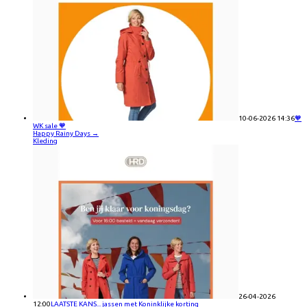
10-06-2026 14:36
🧡
WK sale 🧡
Happy Rainy Days
→
Kleding
26-04-2026
12:00
LAATSTE KANS... jassen met Koninklijke korting