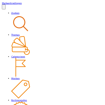
Mailaanbiedingen
Zoeken
Themas
Categorieen
Merken
Kortingscodes