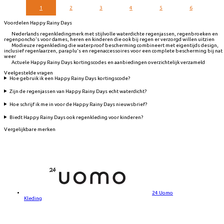
1
2
3
4
5
6
Voordelen Happy Rainy Days
Nederlands regenkledingmerk met stijlvolle waterdichte regenjassen, regenbroeken en
regenponcho's voor dames, heren en kinderen die ook bij regen er verzorgd willen uitzien
Modieuze regenkleding die waterproof bescherming combineert met eigentijds design,
inclusief regenlaarzen, paraplu's en regenaccessoires voor een complete bescherming bij nat
weer
Actuele Happy Rainy Days kortingscodes en aanbiedingen overzichtelijk verzameld
Veelgestelde vragen
Hoe gebruik ik een Happy Rainy Days kortingscode?
Zijn de regenjassen van Happy Rainy Days echt waterdicht?
Hoe schrijf ik me in voor de Happy Rainy Days nieuwsbrief?
Biedt Happy Rainy Days ook regenkleding voor kinderen?
Vergelijkbare merken
24 Uomo
Kleding