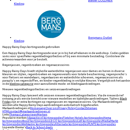
atelier GOLDNER
Kleding
Bergmans Outlet
Kleding
Happy Rainy Days kortingscode gebruiken
Een Happy Rainy Days kortingscode voer je in bij het afrekenen in de webshop. Codes gelden
soms voor specifieke regenkledingcollecties of bij een minimale besteding. Controleer de
actievoorwaarden voor je bestelt.
Regenjassen, regenbroeken en regenaccessoires
Happy Rainy Days biedt stijlvolle waterdichte regenjassen voor dames en heren in diverse
kleuren en stijlen, regenbroeken en regenoveralls voor totale bescherming, regenponcho's
voor fietsers en wandelaars, regenlaarzen en waterdichte schoenen, regenaccessoires als
paraplu's en regensloffen, en kinder-regenkleding in vrolijke kleuren. Vergelijk ook het aanb
in de
kleding-categorie
voor aanvullende mode- en kledingaanbiedingen.
Nieuwe regenkledingcollecties en seizoensaanbiedingen
Happy Rainy Days lanceert elk seizoen nieuwe regenkledingcollecties. Via de nieuwsbrief
ontvang je als eerste bericht over nieuwe modellen en tijdelijke aanbiedingen. Tijdens
Black
Friday
zijn er extra kortingen op regenjassen en regenaccessoires. Op Mailaanbiedingen
worden alle Happy Rainy Days-aanbiedingen automatisch bijgehouden.
Mailaanbiedingen.nl
Homepage
Over ons
Privacy Policy
Contact
Sitemap
HTML
contact@mailaanbiedingen.nl
Links
Themas
Categorieen
Merken
Populaire merken
1dagactie.nl
kortingscodes
Fletcher Hotels
kortingscodes
Hema
kortingscodes
iBood
kortingscodes
LEGO
kortingscodes
Lidl
kortingscodes
MediaMarkt
kortingscodes
Wehkamp
kortingscodes
Alternate
kortingscodes
PLNTS
kortingscodes
Lopende thema's
Back to School deals