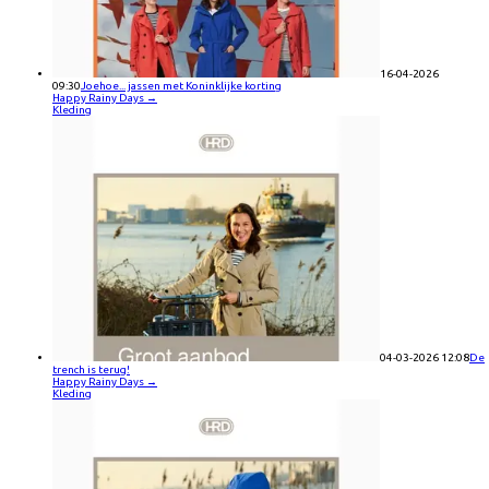
16-04-2026
09:30
Joehoe... jassen met Koninklijke korting
Happy Rainy Days
→
Kleding
04-03-2026 12:08
De
trench is terug!
Happy Rainy Days
→
Kleding