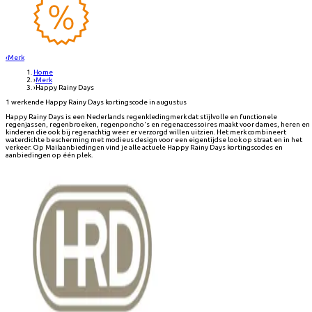
‹
Merk
Home
›
Merk
›
Happy Rainy Days
1 werkende Happy Rainy Days kortingscode in augustus
Happy Rainy Days is een Nederlands regenkledingmerk dat stijlvolle en functionele
regenjassen, regenbroeken, regenponcho's en regenaccessoires maakt voor dames, heren en
kinderen die ook bij regenachtig weer er verzorgd willen uitzien. Het merk combineert
waterdichte bescherming met modieus design voor een eigentijdse look op straat en in het
verkeer. Op Mailaanbiedingen vind je alle actuele Happy Rainy Days kortingscodes en
aanbiedingen op één plek.