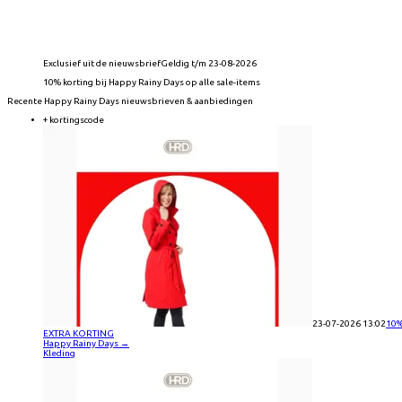
Exclusief uit de nieuwsbrief
Geldig t/m 23-08-2026
10% korting bij Happy Rainy Days op alle sale-items
Recente
Happy Rainy Days
nieuwsbrieven & aanbiedingen
+ kortingscode
23-07-2026 13:02
10
EXTRA KORTING
Happy Rainy Days
→
Kleding