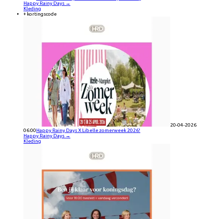
Happy Rainy Days
→
Kleding
+ kortingscode
20-04-2026
06:00
Happy Rainy Days X Libelle zomerweek 2026!
Happy Rainy Days
→
Kleding