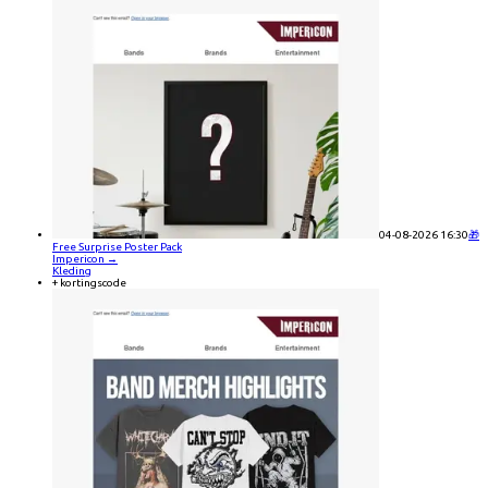
04-08-2026 16:30
🎁
Free Surprise Poster Pack
Impericon
→
Kleding
+ kortingscode