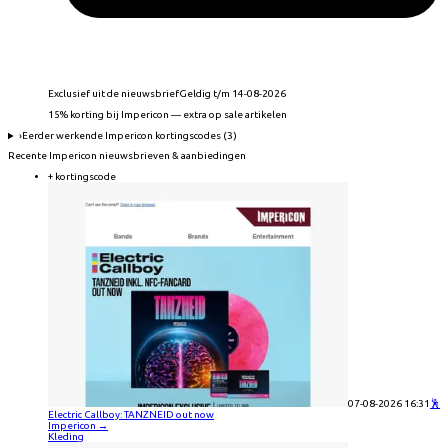
Exclusief uit de nieuwsbrief
Geldig t/m 14-08-2026
15% korting bij Impericon — extra op sale artikelen
›
Eerder werkende
Impericon
kortingscodes (
3
)
Recente
Impericon
nieuwsbrieven & aanbiedingen
+ kortingscode
07-08-2026 16:31
🕺
Electric Callboy: TANZNEID out now
Impericon
→
Kleding