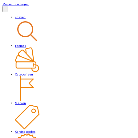
Mailaanbiedingen
Zoeken
Themas
Categorieen
Merken
Kortingscodes