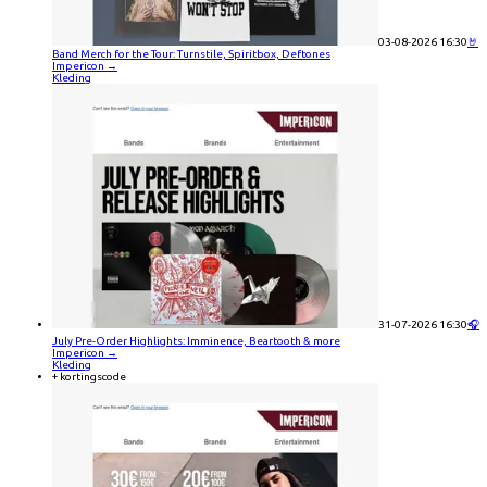
03-08-2026 16:30
🤘
Band Merch for the Tour: Turnstile, Spiritbox, Deftones
Impericon
→
Kleding
31-07-2026 16:30
🎧
July Pre-Order Highlights: Imminence, Beartooth & more
Impericon
→
Kleding
+ kortingscode