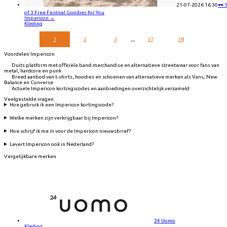
21-07-2026 16:30
🕶️ 
of 3 Free Festival Goodies for You
Impericon
→
Kleding
...
1
2
3
37
38
Voordelen Impericon
Duits platform met officiële band-merchandise en alternatieve streetwear voor fans van
metal, hardcore en punk
Breed aanbod van t-shirts, hoodies en schoenen van alternatieve merken als Vans, New
Balance en Converse
Actuele Impericon kortingscodes en aanbiedingen overzichtelijk verzameld
Veelgestelde vragen
Hoe gebruik ik een Impericon kortingscode?
Welke merken zijn verkrijgbaar bij Impericon?
Hoe schrijf ik me in voor de Impericon nieuwsbrief?
Levert Impericon ook in Nederland?
Vergelijkbare merken
24 Uomo
Kleding