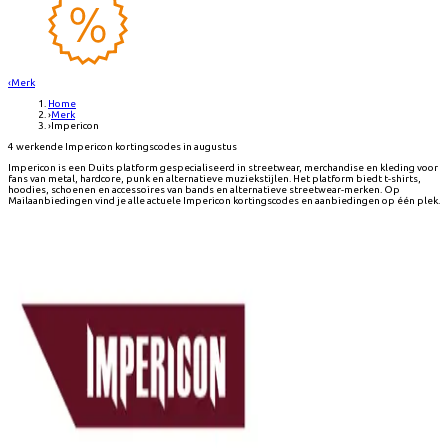
‹
Merk
Home
›
Merk
›
Impericon
4 werkende Impericon kortingscodes in augustus
Impericon is een Duits platform gespecialiseerd in streetwear, merchandise en kleding voor
fans van metal, hardcore, punk en alternatieve muziekstijlen. Het platform biedt t-shirts,
hoodies, schoenen en accessoires van bands en alternatieve streetwear-merken. Op
Mailaanbiedingen vind je alle actuele Impericon kortingscodes en aanbiedingen op één plek.