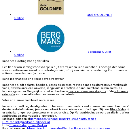
atelier GOLDNER
Kleding
Bergmans Outlet
Kleding
Impericon kortingscode gebruiken
Een Impericon kortingscode voer je in bij het afrekenen in de webshop. Codes gelden soms
voor specifieke merken of productcategorieën, of bij een minimale besteding. Controleer de
actievoorwaarden voor je bestelt.
Band-merchandise en alternatieve streetwear
Impericon biedt t-shirts, hoodies, jassen en accessoires van bands en alternatieve merken als
Vans, New Balance en Converse, aangevuld met officiële band-merchandise van metal- en
hardcoregroepen. Vergelijk ook het aanbod in de
mode en sieraden-categorie
of de
schoenen-
categorie
voor aanvullende streetwear- en modedeals.
Sales en nieuwe merchandise-releases
Impericon heeft regelmatig sales op het assortiment en lanceert nieuwe band-merchandise. V
de nieuwsbrief ontvang je als eerste bericht over nieuwe aanbiedingen. Tijdens
Black Friday
zi
er extra kortingen op streetwear en merchandise. Op Mailaanbiedingen worden alle Imperico
aanbiedingen automatisch bijgehouden.
Mailaanbiedingen.nl
Homepage
Over ons
Privacy Policy
Contact
Sitemap
HTML
contact@mailaanbiedingen.nl
Links
Themas
Categorieen
Merken
Populaire merken
1dagactie.nl
kortingscodes
Fletcher Hotels
kortingscodes
Hema