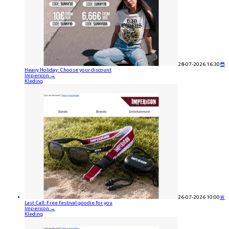
28-07-2026 16:30
😎
Heavy Holiday: Choose your discount
Impericon
→
Kleding
26-07-2026 10:00
🚨
Last Call: Free festival goodie for you
Impericon
→
Kleding