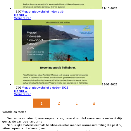
31-10-2025
15:07
Merapi nieuwsbrief Indonesië
Merapi
→
Verre reizen
28-09-2025
17:03
Merapi nieuwsbrief oktober 2025
Merapi
→
Verre reizen
1
2
3
4
Voordelen Merapi
Duurzame en natuurlijke woonproducten, bekend van de kenmerkende ambachtelijk
gemaakte bamboe hanglamp
Natuurlijke materialen zoals bamboe en rotan met een warme uitstraling die past bij
uiteenlopende interieurstijlen