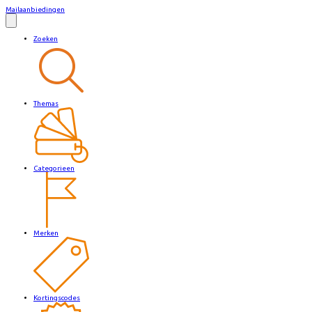
Mailaanbiedingen
Zoeken
Themas
Categorieen
Merken
Kortingscodes