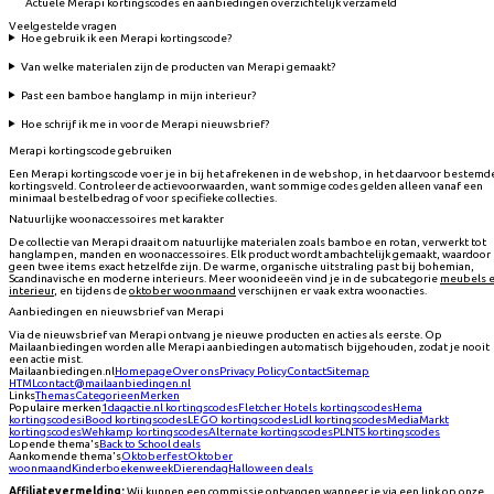
Actuele Merapi kortingscodes en aanbiedingen overzichtelijk verzameld
Veelgestelde vragen
Hoe gebruik ik een Merapi kortingscode?
Van welke materialen zijn de producten van Merapi gemaakt?
Past een bamboe hanglamp in mijn interieur?
Hoe schrijf ik me in voor de Merapi nieuwsbrief?
Merapi kortingscode gebruiken
Een Merapi kortingscode voer je in bij het afrekenen in de webshop, in het daarvoor bestemd
kortingsveld. Controleer de actievoorwaarden, want sommige codes gelden alleen vanaf een
minimaal bestelbedrag of voor specifieke collecties.
Natuurlijke woonaccessoires met karakter
De collectie van Merapi draait om natuurlijke materialen zoals bamboe en rotan, verwerkt tot
hanglampen, manden en woonaccessoires. Elk product wordt ambachtelijk gemaakt, waardoor
geen twee items exact hetzelfde zijn. De warme, organische uitstraling past bij bohemian,
Scandinavische en moderne interieurs. Meer woonideeën vind je in de subcategorie
meubels 
interieur
, en tijdens de
oktober woonmaand
verschijnen er vaak extra woonacties.
Aanbiedingen en nieuwsbrief van Merapi
Via de nieuwsbrief van Merapi ontvang je nieuwe producten en acties als eerste. Op
Mailaanbiedingen worden alle Merapi aanbiedingen automatisch bijgehouden, zodat je nooit
een actie mist.
Mailaanbiedingen.nl
Homepage
Over ons
Privacy Policy
Contact
Sitemap
HTML
contact@mailaanbiedingen.nl
Links
Themas
Categorieen
Merken
Populaire merken
1dagactie.nl
kortingscodes
Fletcher Hotels
kortingscodes
Hema
kortingscodes
iBood
kortingscodes
LEGO
kortingscodes
Lidl
kortingscodes
MediaMarkt
kortingscodes
Wehkamp
kortingscodes
Alternate
kortingscodes
PLNTS
kortingscodes
Lopende thema's
Back to School deals
Aankomende thema's
Oktoberfest
Oktober
woonmaand
Kinderboekenweek
Dierendag
Halloween deals
Affiliatevermelding:
Wij kunnen een commissie ontvangen wanneer je via een link op onze