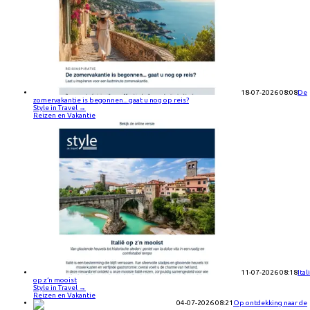
18-07-2026 08:08
De
zomervakantie is begonnen... gaat u nog op reis?
Style in Travel
→
Reizen en Vakantie
11-07-2026 08:18
Ital
op z’n mooist
Style in Travel
→
Reizen en Vakantie
04-07-2026 08:21
Op ontdekking naar de