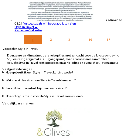
27-06-2026
08:21
Portugal zoals wij het graag laten zien
Style in Travel
→
Reizen en Vakantie
...
1
2
3
16
17
Voordelen Style in Travel
Duurzame en klimaatneutrale reisopties met aandacht voor de lokale omgeving
Stijl en reizigersgemak als uitgangspunt, zonder concessies aan comfort
Actuele Style in Travel kortingscodes en aanbiedingen overzichtelijk verzameld
Veelgestelde vragen
Hoe gebruik ik een Style in Travel kortingscode?
Wat maakt de reizen van Style in Travel duurzaam?
Lever ik in op comfort bij duurzaam reizen?
Hoe schrijf ik me in voor de Style in Travel nieuwsbrief?
Vergelijkbare merken