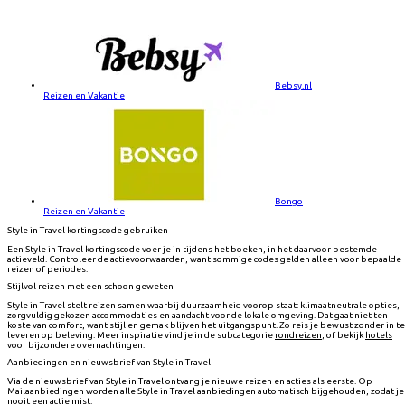
Bebsy.nl
Reizen en Vakantie
Bongo
Reizen en Vakantie
Style in Travel kortingscode gebruiken
Een Style in Travel kortingscode voer je in tijdens het boeken, in het daarvoor bestemde
actieveld. Controleer de actievoorwaarden, want sommige codes gelden alleen voor bepaalde
reizen of periodes.
Stijlvol reizen met een schoon geweten
Style in Travel stelt reizen samen waarbij duurzaamheid voorop staat: klimaatneutrale opties,
zorgvuldig gekozen accommodaties en aandacht voor de lokale omgeving. Dat gaat niet ten
koste van comfort, want stijl en gemak blijven het uitgangspunt. Zo reis je bewust zonder in te
leveren op beleving. Meer inspiratie vind je in de subcategorie
rondreizen
, of bekijk
hotels
voor bijzondere overnachtingen.
Aanbiedingen en nieuwsbrief van Style in Travel
Via de nieuwsbrief van Style in Travel ontvang je nieuwe reizen en acties als eerste. Op
Mailaanbiedingen worden alle Style in Travel aanbiedingen automatisch bijgehouden, zodat je
nooit een actie mist.