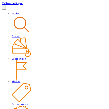
Mailaanbiedingen
Zoeken
Themas
Categorieen
Merken
Kortingscodes