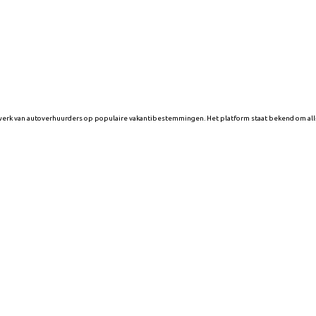
erk van autoverhuurders op populaire vakantibestemmingen. Het platform staat bekend om all-i