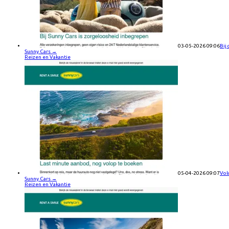
03-05-2026 09:06
Bij
Sunny Cars
→
Reizen en Vakantie
05-04-2026 09:07
Vol
Sunny Cars
→
Reizen en Vakantie