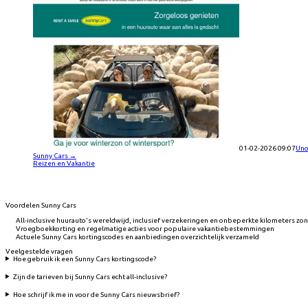
01-02-2026 09:07
Uno
Sunny Cars
→
Reizen en Vakantie
Voordelen Sunny Cars
All-inclusive huurauto's wereldwijd, inclusief verzekeringen en onbeperkte kilometers z
Vroegboekkorting en regelmatige acties voor populaire vakantiebestemmingen
Actuele Sunny Cars kortingscodes en aanbiedingen overzichtelijk verzameld
Veelgestelde vragen
Hoe gebruik ik een Sunny Cars kortingscode?
Zijn de tarieven bij Sunny Cars echt all-inclusive?
Hoe schrijf ik me in voor de Sunny Cars nieuwsbrief?