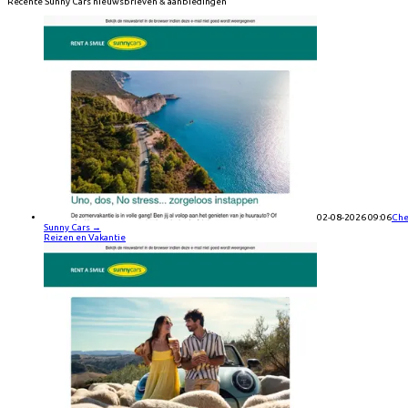
Recente
Sunny Cars
nieuwsbrieven & aanbiedingen
02-08-2026 09:06
Che
Sunny Cars
→
Reizen en Vakantie