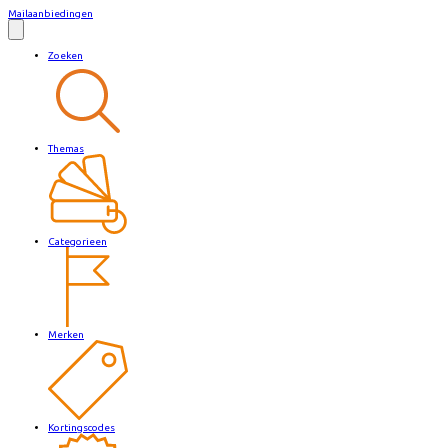
Mailaanbiedingen
Zoeken
Themas
Categorieen
Merken
Kortingscodes