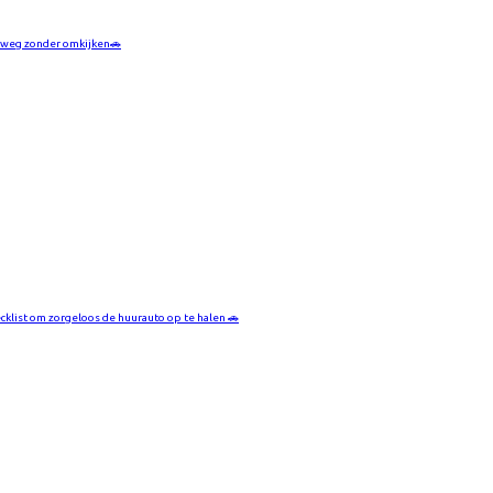
weg zonder omkijken🚗
cklist om zorgeloos de huurauto op te halen 🚗