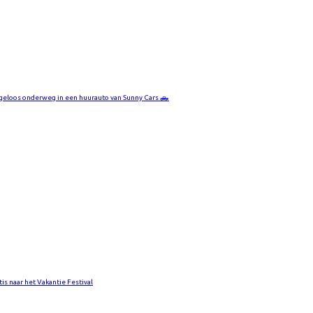
geloos onderweg in een huurauto van Sunny Cars 🛻
tis naar het Vakantie Festival