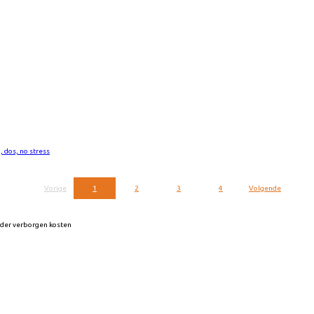
, dos, no stress
Vorige
1
2
3
4
Volgende
onder verborgen kosten