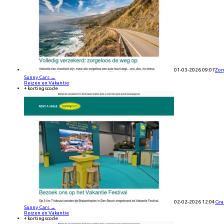
01-03-2026 09:07
Zor
Sunny Cars
→
Reizen en Vakantie
+ kortingscode
02-02-2026 12:04
Gra
Sunny Cars
→
Reizen en Vakantie
+ kortingscode