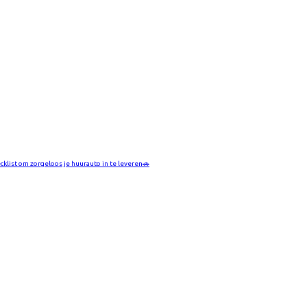
cklist om zorgeloos je huurauto in te leveren🚗