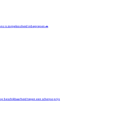
 ons is zorgeloosheid inbegrepen 🚗
op beschikbaarheid tegen een scherpe prijs