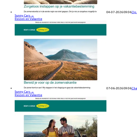
04-07-2026 09:06
Op 
Sunny Cars
→
Reizen en Vakantie
07-06-2026 09:06
Che
Sunny Cars
→
Reizen en Vakantie