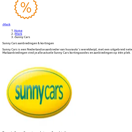
‹
Merk
Home
›
Merk
›
Sunny Cars
Sunny Cars aanbiedingen & kortingen
Sunny Cars is een Nederlandse aanbieder van huurauto's wereldwijd, met een uitgebreid netw
Mailaanbiedingen vind je alle actuele Sunny Cars kortingscodes en aanbiedingen op één plek.