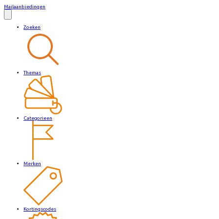
Mailaanbiedingen
Zoeken
Themas
Categorieen
Merken
Kortingscodes