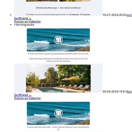
14-07-2026 20:03
we 
Surfblend
→
Reizen en Vakantie
+ kortingscode
30-06-2026 14:01
Kor
Surfblend
→
Reizen en Vakantie