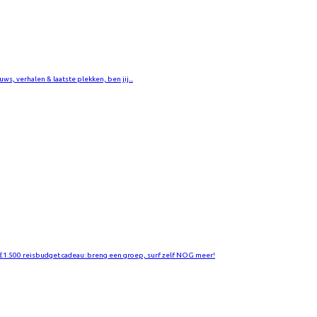
ws, verhalen & laatste plekken, ben jij...
 €1.500 reisbudget cadeau: breng een groep, surf zelf NOG meer!