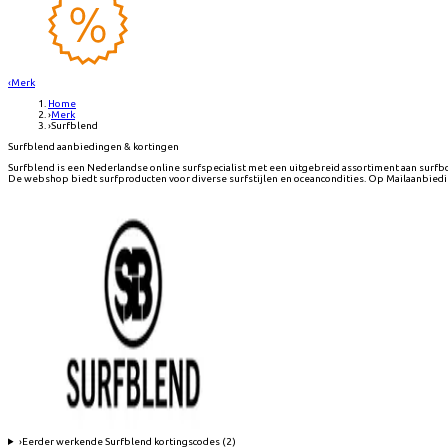
‹
Merk
Home
›
Merk
›
Surfblend
Surfblend aanbiedingen & kortingen
Surfblend is een Nederlandse online surfspecialist met een uitgebreid assortiment aan surfbo
De webshop biedt surfproducten voor diverse surfstijlen en oceancondities. Op Mailaanbiedin
›
Eerder werkende
Surfblend
kortingscodes (
2
)