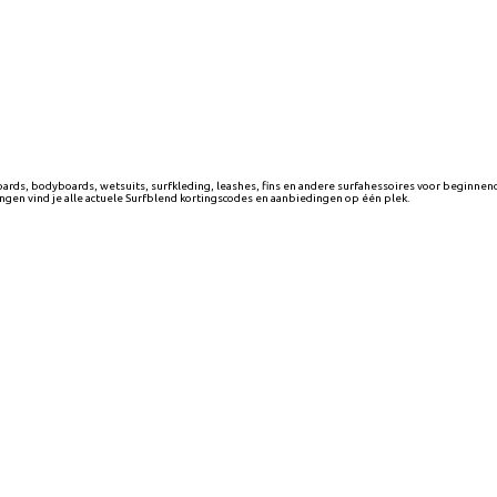
ards, bodyboards, wetsuits, surfkleding, leashes, fins en andere surfahessoires voor beginnende
gen vind je alle actuele Surfblend kortingscodes en aanbiedingen op één plek.