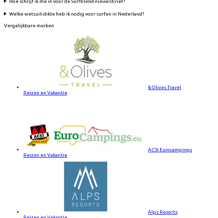
Hoe schrijf ik me in voor de Surfblend nieuwsbrief?
Welke wetsuit-dikte heb ik nodig voor surfen in Nederland?
Vergelijkbare merken
&Olives Travel
Reizen en Vakantie
ACSI Eurocampings
Reizen en Vakantie
Alps Resorts
Reizen en Vakantie