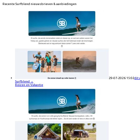
Recente
Surfblend
nieuwsbrieven & aanbiedingen
29-07-2026 15:02
dit 
Surfblend
→
Reizen en Vakantie