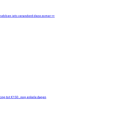
hebben iets veranderd deze zomer 👀
ting tot €150...nog enkele dagen