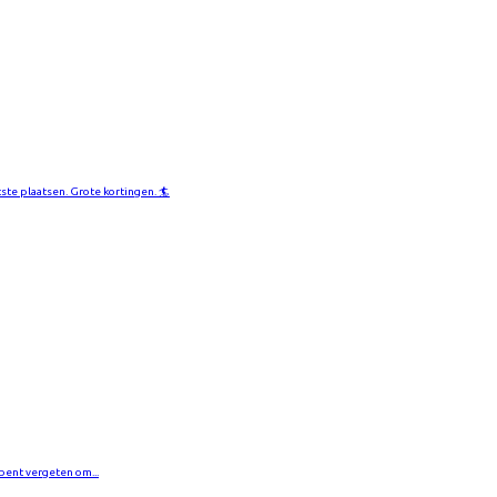
tste plaatsen. Grote kortingen. 🏄
 bent vergeten om...