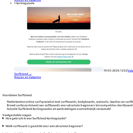
+ kortingscode
19-05-2026 12:02
Vak
Surfblend
→
Reizen en Vakantie
Voordelen Surfblend
Nederlandse online surfspecialist met surfboards, bodyboards, wetsuits, leashes en surfkl
Breed surfassortiment van softboards voor absolute beginners tot competitie-shortboards 
Actuele Surfblend kortingscodes en aanbiedingen overzichtelijk verzameld
Veelgestelde vragen
Hoe gebruik ik een Surfblend kortingscode?
Welk surfboard is geschikt voor een absolute beginner?