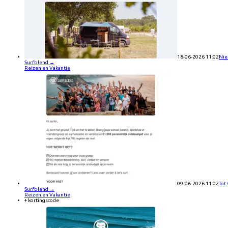
18-06-2026 11:02
Nieu
Surfblend
→
Reizen en Vakantie
09-06-2026 11:02
Tot
Surfblend
→
Reizen en Vakantie
+ kortingscode