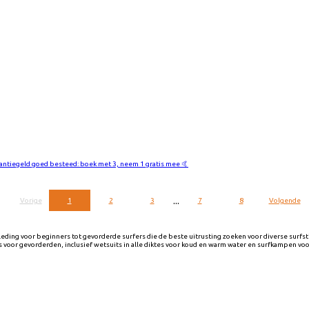
antiegeld goed besteed: boek met 3, neem 1 gratis mee 🤙
...
Vorige
1
2
3
7
8
Volgende
eding voor beginners tot gevorderde surfers die de beste uitrusting zoeken voor diverse surfst
voor gevorderden, inclusief wetsuits in alle diktes voor koud en warm water en surfkampen voo