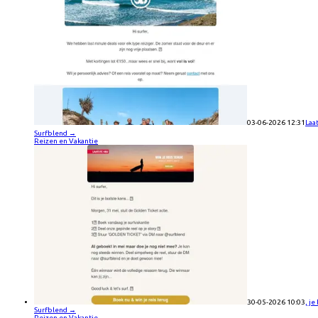
03-06-2026 12:31
Laa
Surfblend
→
Reizen en Vakantie
30-05-2026 10:03
, je
Surfblend
→
Reizen en Vakantie