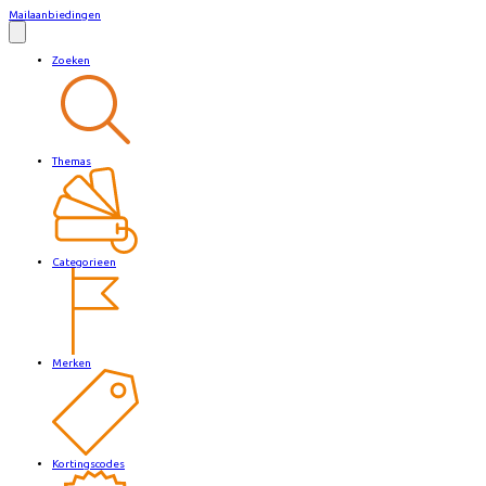
Mailaanbiedingen
Zoeken
Themas
Categorieen
Merken
Kortingscodes