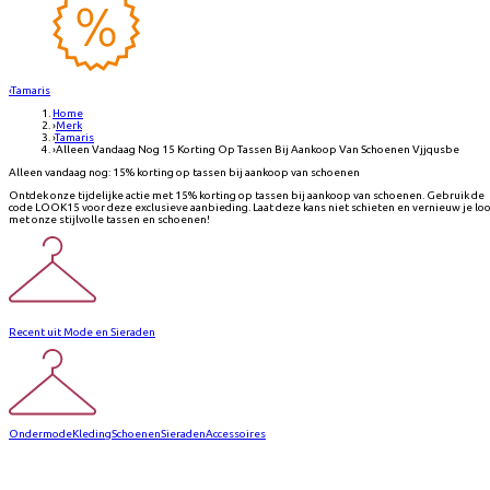
‹
Tamaris
Home
›
Merk
›
Tamaris
›
Alleen Vandaag Nog 15 Korting Op Tassen Bij Aankoop Van Schoenen Vjjqusbe
Alleen vandaag nog: 15% korting op tassen bij aankoop van schoenen
Ontdek onze tijdelijke actie met 15% korting op tassen bij aankoop van schoenen. Gebruik de
code LOOK15 voor deze exclusieve aanbieding. Laat deze kans niet schieten en vernieuw je lo
met onze stijlvolle tassen en schoenen!
Recent uit Mode en Sieraden
Ondermode
Kleding
Schoenen
Sieraden
Accessoires