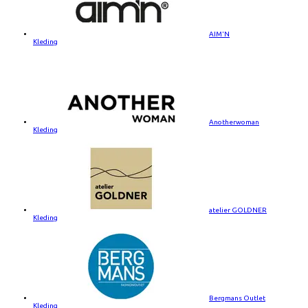
AIM'N
Kleding
Anotherwoman
Kleding
atelier GOLDNER
Kleding
Bergmans Outlet
Kleding