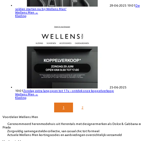
29-06-2025 19:01
De
solden starten nu bij Wellens Men!
Wellens Men
→
Kleding
25-06-2025
19:01
Zondag extra lang open tot 17u – ontdek onze koppelverkoop
Wellens Men
→
Kleding
1
2
Voordelen Wellens Men
Gerenommeerd herenmodehuis uit Herentals met designermerken als Dolce & Gabbana e
Prada
Zorgvuldig samengestelde collectie, van casual chic tot formeel
Actuele Wellens Men kortingscodes en aanbiedingen overzichtelijk verzameld