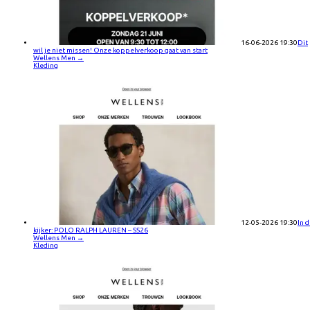
16-06-2026 19:30
Dit
wil je niet missen! Onze koppelverkoop gaat van start
Wellens Men
→
Kleding
12-05-2026 19:30
In 
kijker: POLO RALPH LAUREN – SS26
Wellens Men
→
Kleding