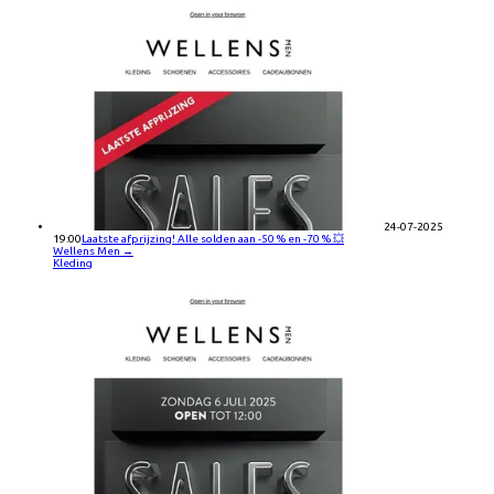
24-07-2025
19:00
Laatste afprijzing! Alle solden aan -50 % en -70 % 💥
Wellens Men
→
Kleding