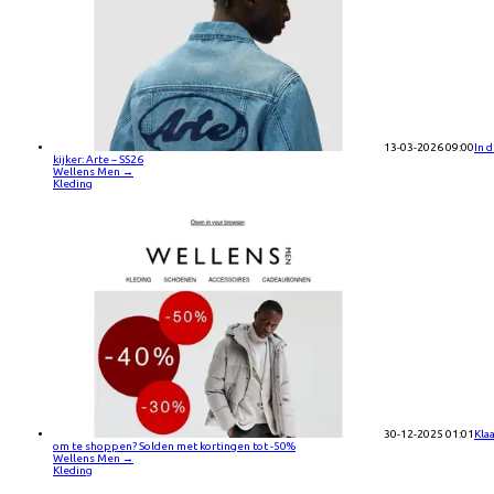
13-03-2026 09:00
In 
kijker: Arte – SS26
Wellens Men
→
Kleding
30-12-2025 01:01
Kla
om te shoppen? Solden met kortingen tot -50%
Wellens Men
→
Kleding