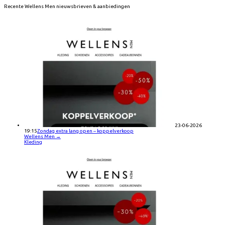
Recente
Wellens Men
nieuwsbrieven & aanbiedingen
23-06-2026
19:15
Zondag extra lang open – koppelverkoop
Wellens Men
→
Kleding