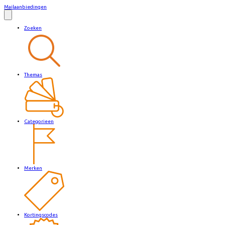
Mailaanbiedingen
Zoeken
Themas
Categorieen
Merken
Kortingscodes