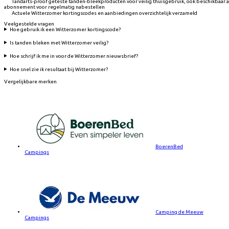
Tandarts-proof geteste tanden-bleekproducten voor veilig thuisgebruik, ook beschikbaar a
abonnement voor regelmatig nabestellen
Actuele Witterzomer kortingscodes en aanbiedingen overzichtelijk verzameld
Veelgestelde vragen
Hoe gebruik ik een Witterzomer kortingscode?
Is tanden bleken met Witterzomer veilig?
Hoe schrijf ik me in voor de Witterzomer nieuwsbrief?
Hoe snel zie ik resultaat bij Witterzomer?
Vergelijkbare merken
BoerenBed
Campings
Camping de Meeuw
Campings