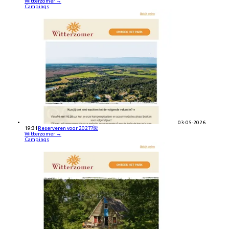
Witterzomer
→
Campings
03-05-2026
19:31
Reserveren voor 2027?🌺
Witterzomer
→
Campings