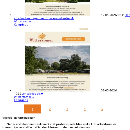
12-04-2026 19:31
Het
aftellen kan beginnen.. Bijna meivakantie! 🍀
Witterzomer
→
Campings
09-03-2026
19:32
Lentekriebels🍀!
Witterzomer
→
Campings
1
2
3
4
5
Voordelen Witterzomer
Nederlands tanden-bleek-merk met professionele bleeksets, LED-activatoren en
bleekstrips voor effectief tanden bleken zonder tandartsbezoek