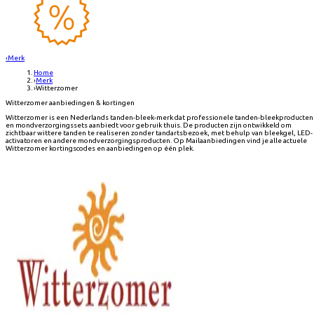
‹
Merk
Home
›
Merk
›
Witterzomer
Witterzomer aanbiedingen & kortingen
Witterzomer is een Nederlands tanden-bleek-merk dat professionele tanden-bleekproducten
en mondverzorgingssets aanbiedt voor gebruik thuis. De producten zijn ontwikkeld om
zichtbaar wittere tanden te realiseren zonder tandartsbezoek, met behulp van bleekgel, LED-
activatoren en andere mondverzorgingsproducten. Op Mailaanbiedingen vind je alle actuele
Witterzomer kortingscodes en aanbiedingen op één plek.