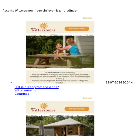
Recente
Witterzomer
nieuwsbrieven & aanbiedingen
28-07-2026 20:01
☀️
Last minute op zomervakantie?
Witterzomer
→
Campings