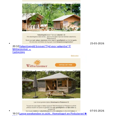
25-05-2026
20:32
Vakantiegeld binnen? Tijd voor vakantie! 💛
Witterzomer
→
Campings
07-05-2026
19:31
Lange weekenden in zicht... Hemelvaart en Pinksteren!🍀