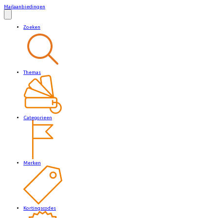
Mailaanbiedingen
Zoeken
Themas
Categorieen
Merken
Kortingscodes