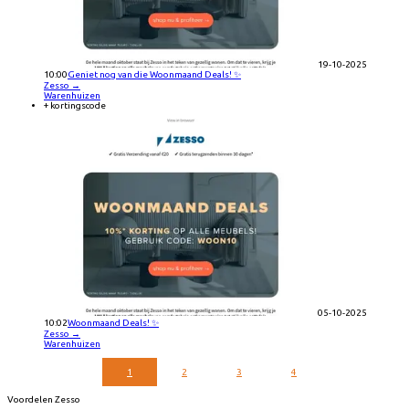
19-10-2025
10:00
Geniet nog van die Woonmaand Deals! ✨
Zesso
→
Warenhuizen
+ kortingscode
05-10-2025
10:02
Woonmaand Deals! ✨
Zesso
→
Warenhuizen
1
2
3
4
Voordelen Zesso