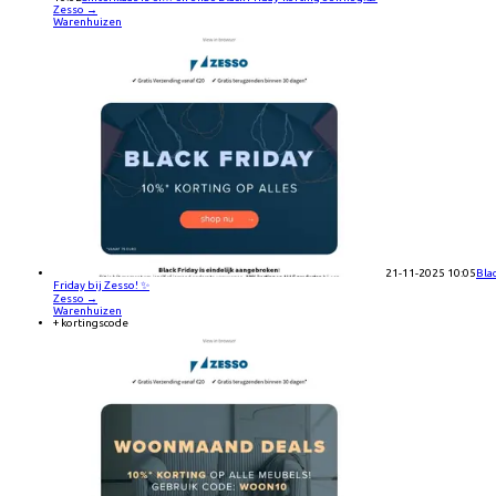
Zesso
→
Warenhuizen
21-11-2025 10:05
Bla
Friday bij Zesso! ✨
Zesso
→
Warenhuizen
+ kortingscode