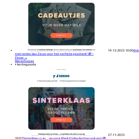
14-12-2025 10:00
Kijk
niet verder dan Zesso voor het perfecte geschenk! 🎁✨
Zesso
→
Warenhuizen
+ kortingscode
27-11-2025
10:02
Sinterklaas is er… en onze Black Friday-korting ook nog!🎁