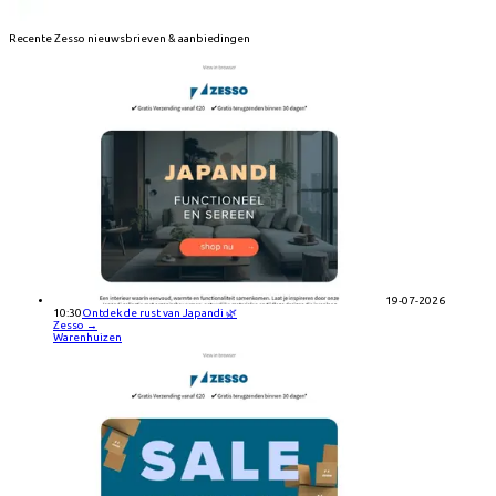
Recente
Zesso
nieuwsbrieven & aanbiedingen
19-07-2026
10:30
Ontdek de rust van Japandi 🌿
Zesso
→
Warenhuizen