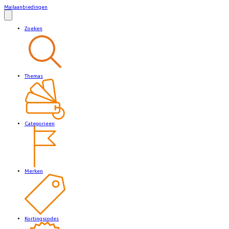
Mailaanbiedingen
Zoeken
Themas
Categorieen
Merken
Kortingscodes