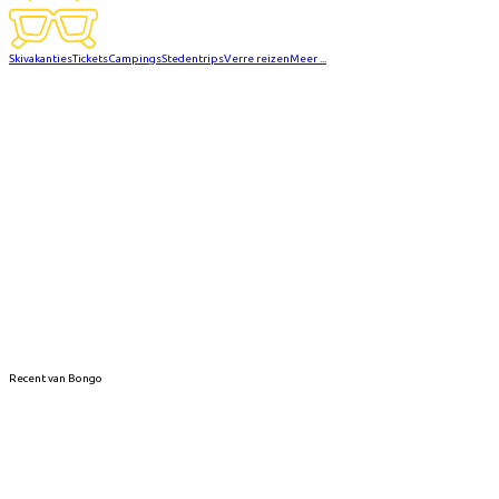
Skivakanties
Tickets
Campings
Stedentrips
Verre reizen
Meer ...
Recent van Bongo