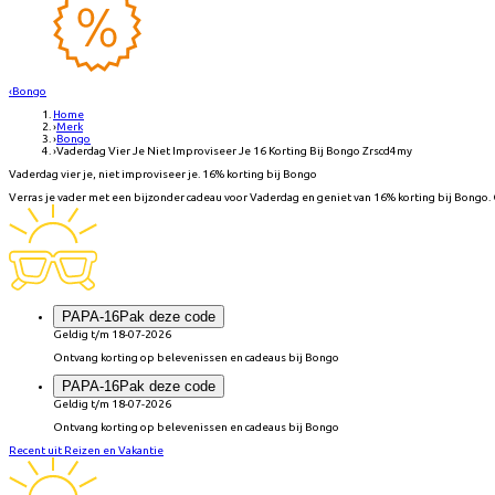
‹
Bongo
Home
›
Merk
›
Bongo
›
Vaderdag Vier Je Niet Improviseer Je 16 Korting Bij Bongo Zrscd4my
Vaderdag vier je, niet improviseer je. 16% korting bij Bongo
Verras je vader met een bijzonder cadeau voor Vaderdag en geniet van 16% korting bij Bongo.
PAPA-16
Pak deze code
Geldig t/m 18-07-2026
Ontvang korting op belevenissen en cadeaus bij Bongo
PAPA-16
Pak deze code
Geldig t/m 18-07-2026
Ontvang korting op belevenissen en cadeaus bij Bongo
Recent uit Reizen en Vakantie