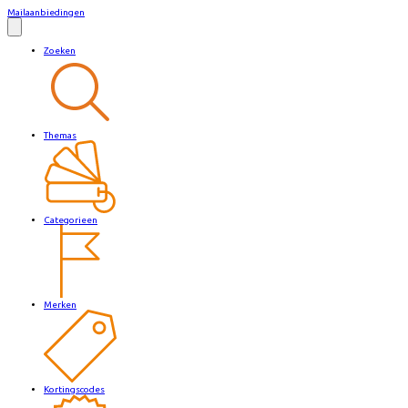
Mailaanbiedingen
Zoeken
Themas
Categorieen
Merken
Kortingscodes