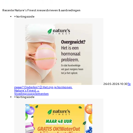
Recente
Nature's Finest
nieuwsbrieven & aanbiedingen
+ kortingscode
26-05-2026 10:30
Te
zwaar? Onderkin? 😕 Het zijn je hormonen.
Nature's Finest
→
Voedingssupplementen
+ kortingscode