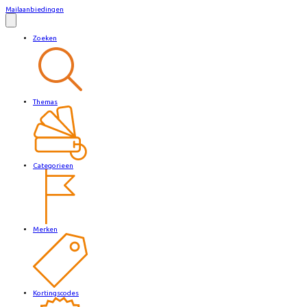
Mailaanbiedingen
Zoeken
Themas
Categorieen
Merken
Kortingscodes