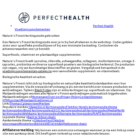
Perfect Health
Voedingssupplementen
Nature's Finest kortingscode gebruiken
Een Nature's Finest kortingscode voer je in bij het afrekenen in de webshop. Codes gelden
soms voor specifieke productlijnen of bij een minimale besteding. Controleer de
actievoorwaarden voor je bestelt.
Superfoods, vitaminen en plantaardige supplementen
Nature's Finest biedt spirulina, chlorella, ashwagandha, collageen, multivitaminen, omega-3-
capsules, probiotica en diverse superfood-poeders van biologische herkomst. De producten
zijn vegan, vrij van kunstmatige kleurstoffen en gluten. Vergelijk ook het aanbod in de
voedingssupplementen-categorie
voor aanvullende supplement- en vitamindeals.
Biologische kwaliteit en acties
Nature's Finest richt zich op biologische en natuurlijke kwaliteitsstandaarden voor hun
supplementen. Via de nieuwsbrief ontvang je als eerste bericht over nieuwe producten en
aanbiedingen. Tijdens
Black Friday
zijn er extra kortingen op superfoods en vitaminen. Op
Mailaanbiedingen worden alle Nature's Finest-aanbiedingen automatisch bijgehouden.
Mailaanbiedingen.nl
Homepage
Over ons
Privacy Policy
Contact
Sitemap
HTML
contact@mailaanbiedingen.nl
Links
Themas
Categorieen
Merken
Populaire merken
1dagactie.nl
kortingscodes
Fletcher Hotels
kortingscodes
Hema
kortingscodes
iBood
kortingscodes
LEGO
kortingscodes
Lidl
kortingscodes
MediaMarkt
kortingscodes
Wehkamp
kortingscodes
Alternate
kortingscodes
PLNTS
kortingscodes
Lopende thema's
Back to School deals
Aankomende thema's
Oktoberfest
Oktober
woonmaand
Kinderboekenweek
Dierendag
Halloween deals
Affiliatevermelding:
Wij kunnen een commissie ontvangen wanneer je via een link op onze
site een aankoop doet. Dit heeft geen invloed op onze redactionele keuzes.