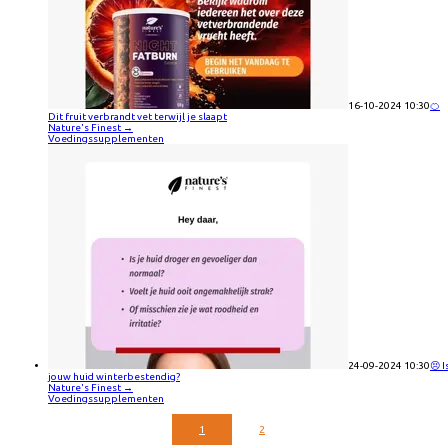
16-10-2024 10:30
🍊
Dit fruit verbrandt vet terwijl je slaapt
Nature's Finest
→
Voedingssupplementen
24-09-2024 10:30
😣 I
jouw huid winterbestendig?
Nature's Finest
→
Voedingssupplementen
1
2