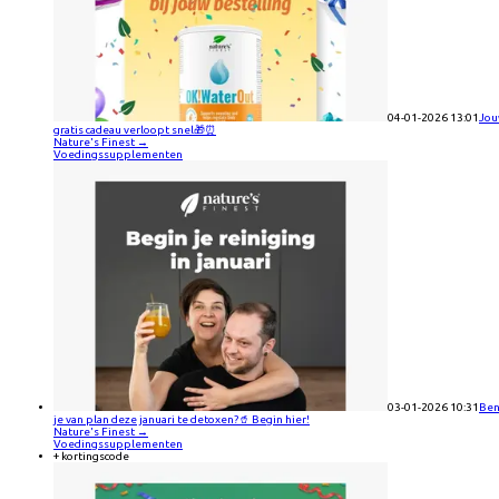
04-01-2026 13:01
Jo
gratis cadeau verloopt snel🎁⏰
Nature's Finest
→
Voedingssupplementen
03-01-2026 10:31
Be
je van plan deze januari te detoxen?🥤 Begin hier!
Nature's Finest
→
Voedingssupplementen
+ kortingscode