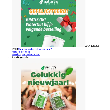
01-01-2026
09:01
Waarom is deze dag speciaal?
Nature's Finest
→
Voedingssupplementen
+ kortingscode