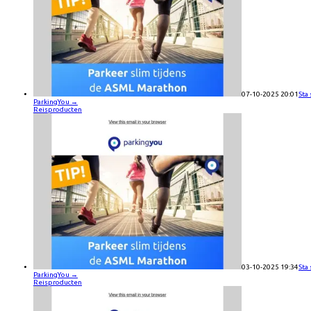
07-10-2025 20:01
Sta
ParkingYou
→
Reisproducten
03-10-2025 19:34
Sta
ParkingYou
→
Reisproducten