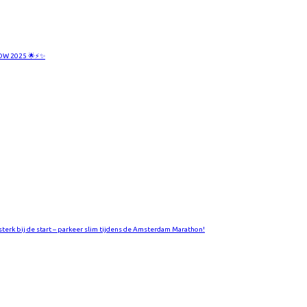
W 2025 🌟⚡✨
 sterk bij de start – parkeer slim tijdens de Amsterdam Marathon!