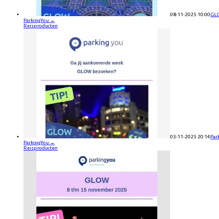
08-11-2025 10:00
GLO
ParkingYou
→
Reisproducten
03-11-2025 20:14
Par
ParkingYou
→
Reisproducten