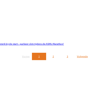
 sterk bij de start – parkeer slim tijdens de ASML Marathon!
Vorige
1
2
3
Volgende