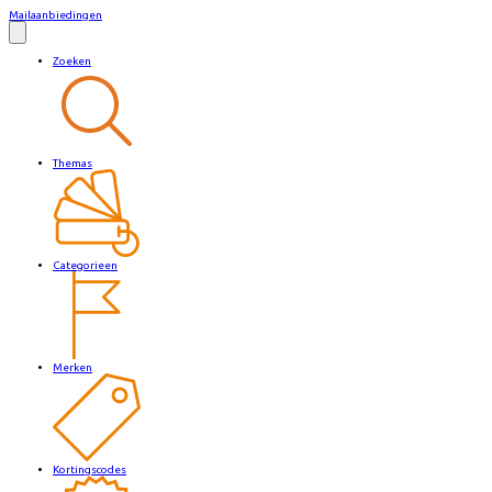
Mailaanbiedingen
Zoeken
Themas
Categorieen
Merken
Kortingscodes