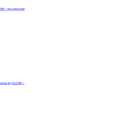
W ✨ mis het niet!
keren bij GLOW ✨