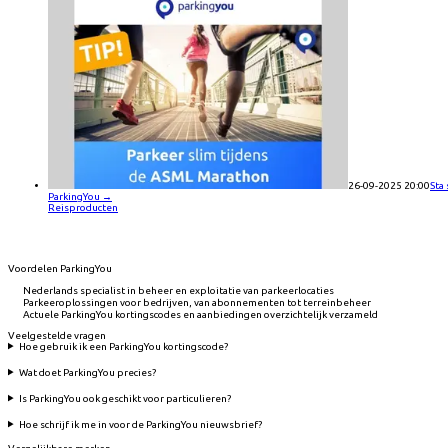
26-09-2025 20:00
Sta
ParkingYou
→
Reisproducten
Voordelen ParkingYou
Nederlands specialist in beheer en exploitatie van parkeerlocaties
Parkeeroplossingen voor bedrijven, van abonnementen tot terreinbeheer
Actuele ParkingYou kortingscodes en aanbiedingen overzichtelijk verzameld
Veelgestelde vragen
Hoe gebruik ik een ParkingYou kortingscode?
Wat doet ParkingYou precies?
Is ParkingYou ook geschikt voor particulieren?
Hoe schrijf ik me in voor de ParkingYou nieuwsbrief?