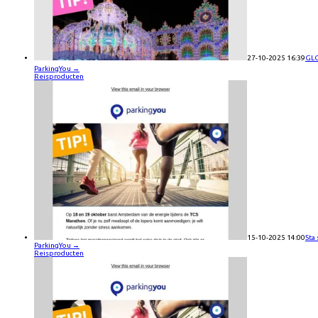
27-10-2025 16:39
GLO
ParkingYou
→
Reisproducten
15-10-2025 14:00
Sta
ParkingYou
→
Reisproducten