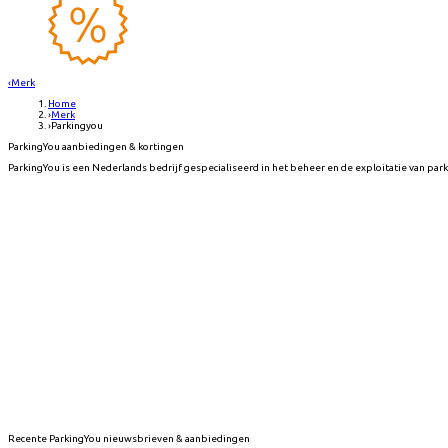
‹
Merk
Home
›
Merk
›
Parkingyou
ParkingYou aanbiedingen & kortingen
ParkingYou is een Nederlands bedrijf gespecialiseerd in het beheer en de exploitatie van par
Recente
ParkingYou
nieuwsbrieven & aanbiedingen