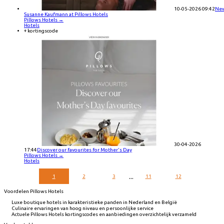
10-05-2026 09:42
New
Susanne Kaufmann at Pillows Hotels
Pillows Hotels
→
Hotels
+ kortingscode
30-04-2026
17:44
Discover our favourites for Mother's Day
Pillows Hotels
→
Hotels
...
1
2
3
11
12
Voordelen Pillows Hotels
Luxe boutique hotels in karakteristieke panden in Nederland en België
Culinaire ervaringen van hoog niveau en persoonlijke service
Actuele Pillows Hotels kortingscodes en aanbiedingen overzichtelijk verzameld