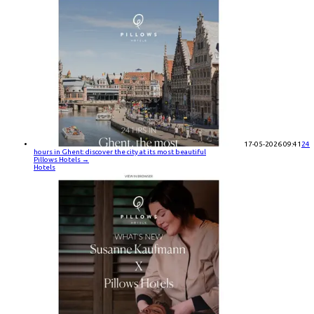
17-05-2026 09:41
24
hours in Ghent: discover the city at its most beautiful
Pillows Hotels
→
Hotels