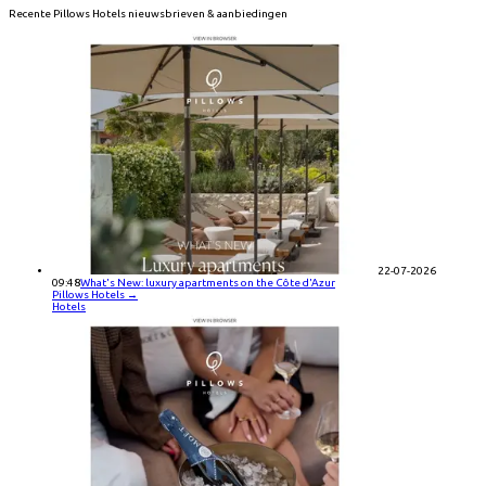
Recente
Pillows Hotels
nieuwsbrieven & aanbiedingen
22-07-2026
09:48
What's New: luxury apartments on the Côte d'Azur
Pillows Hotels
→
Hotels