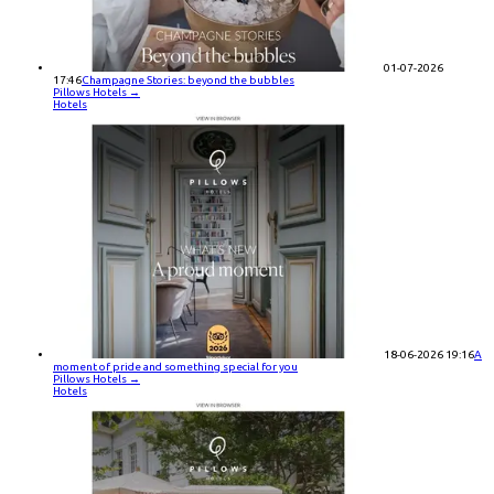
01-07-2026
17:46
Champagne Stories: beyond the bubbles
Pillows Hotels
→
Hotels
18-06-2026 19:16
A
moment of pride and something special for you
Pillows Hotels
→
Hotels