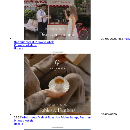
09-06-2026 18:37
Ne
this summer at Pillows Hotels
Pillows Hotels
→
Hotels
31-05-2026
09:34
What's new: Velvet Roast by Fables &amp; Feathers
Pillows Hotels
→
Hotels