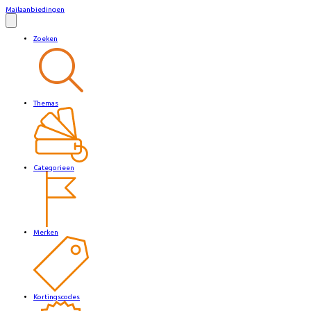
Mailaanbiedingen
Zoeken
Themas
Categorieen
Merken
Kortingscodes