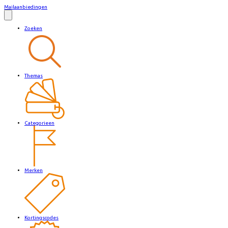
Mailaanbiedingen
Zoeken
Themas
Categorieen
Merken
Kortingscodes