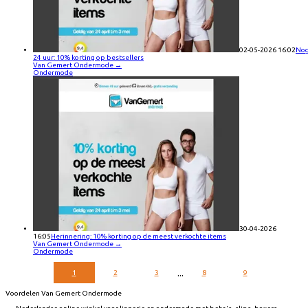
02-05-2026 16:02
No
24 uur: 10% korting op bestsellers
Van Gemert Ondermode
→
Ondermode
30-04-2026
16:05
Herinnering: 10% korting op de meest verkochte items
Van Gemert Ondermode
→
Ondermode
...
1
2
3
8
9
Voordelen Van Gemert Ondermode