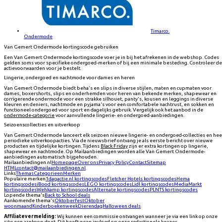
Timarco.
Ondermode
Van Gemert Ondermode kortingscode gebruiken
Een Van Gemert Ondermode kortingscode voer je in bij het afrekenen in de webshop. Codes
gelden soms voor specifieke ondergoed-merken of bij een minimale besteding. Controleer de
actievoorwaarden voor je bestelt.
Lingerie, ondergoed en nachtmode voor dames en heren
Van Gemert Ondermode biedt beha's en slips in diverse stijlen, maten en cupmaten voor
dames, boxershorts, slips en onderhemden voor heren van bekende merken, shapewear en
corrigerende ondermode voor een strakke silhouet, panty's, kousen en leggings in diverse
kleuren en deniers, nachtmode en pyjama's voor een comfortabele nachtrust, en sokken en
functioneel ondergoed voor sport en dagelijks gebruik. Vergelijk ook het aanbod in de
ondermode-categorie
voor aanvullende lingerie- en ondergoed-aanbiedingen.
Seizoenscollecties en uitverkoop
Van Gemert Ondermode lanceert elk seizoen nieuwe lingerie- en ondergoed-collecties en hee
periodieke uitverkoopacties. Via de nieuwsbrief ontvang je als eerste bericht over nieuwe
producten en tijdelijke kortingen. Tijdens
Black Friday
zijn er extra kortingen op lingerie,
shapewear en nachtmode. Op Mailaanbiedingen worden alle Van Gemert Ondermode-
aanbiedingen automatisch bijgehouden.
Mailaanbiedingen.nl
Homepage
Over ons
Privacy Policy
Contact
Sitemap
HTML
contact@mailaanbiedingen.nl
Links
Themas
Categorieen
Merken
Populaire merken
1dagactie.nl
kortingscodes
Fletcher Hotels
kortingscodes
Hema
kortingscodes
iBood
kortingscodes
LEGO
kortingscodes
Lidl
kortingscodes
MediaMarkt
kortingscodes
Wehkamp
kortingscodes
Alternate
kortingscodes
PLNTS
kortingscodes
Lopende thema's
Back to School deals
Aankomende thema's
Oktoberfest
Oktober
woonmaand
Kinderboekenweek
Dierendag
Halloween deals
Affiliatevermelding:
Wij kunnen een commissie ontvangen wanneer je via een link op onze
site een aankoop doet. Dit heeft geen invloed op onze redactionele keuzes.