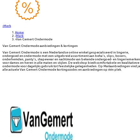
‹
Merk
Home
›
Merk
›
Van Gemert Ondermode
Van Gemert Ondermode aanbiedingen & kortingen
Van Gemert Ondermode is een Nederlandse online winkel gespecialiseerd in lingerie,
ondergoed en ondermode met een uitgebreid assortiment aan beha's, slips, boxers,
onderhemden, panty's, shapewear en nachtmode van bekende ondergoed- en lingeriemerken
voor dames en heren in alle maten en stijlen. De webshop biedt comfortabele en kwalitatieve
ondermode voor dagelijks gebruik tot feestelijke gelegenheden. Op Mailaanbiedingen vind j
alle actuele Van Gemert Ondermode kortingscodes en aanbiedingen op één plek.