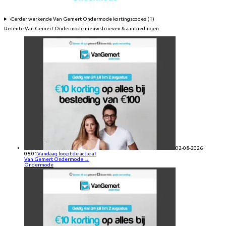
›
Eerder werkende
Van Gemert Ondermode
kortingscodes (
1
)
Recente
Van Gemert Ondermode
nieuwsbrieven & aanbiedingen
02-08-2026
08:01
Vandaag loopt de actie af
Van Gemert Ondermode
→
Ondermode