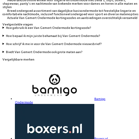
Nederlandse online winkel voor lingerie en ondermode met beha's, slips, boxers,
shapewear, panty's en nachtmode van bekende merken voor dames en heren in alle maten en
stijlen
Breed ondergoed-assortiment van dagelijkse basisondermode tot feestelijke lingerie en
comfortabele nachtmode, inclusief functioneel ondergoed voor sport en diverse matenopties
Actuele Van Gemert Ondermode kortingscodes en aanbiedingen overzichtelijk verzameld
Veelgestelde vragen
Hoe gebruik ik een Van Gemert Ondermode kortingscode?
Hoe bepaal ik mijn juiste behamaat bij Van Gemert Ondermode?
Hoe schrijf ik me in voor de Van Gemert Ondermode nieuwsbrief?
Biedt Van Gemert Ondermode ook grote maten aan?
Vergelijkbare merken
Bamigo
Ondermode
Boxers.nl