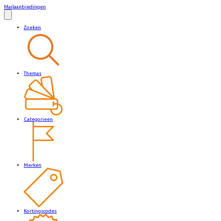
Mailaanbiedingen
Zoeken
Themas
Categorieen
Merken
Kortingscodes