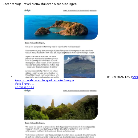
Recente
Voja Travel
nieuwsbrieven & aanbiedingen
01-08-2026 12:21
99
kans om walvissen te spotten – in Europa
Voja Travel
→
Zonvakanties