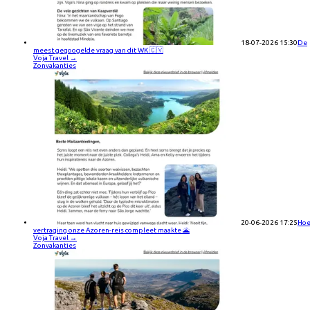
18-07-2026 15:30
De
meest gegoogelde vraag van dit WK 🇨🇻
Voja Travel
→
Zonvakanties
20-06-2026 17:25
Ho
vertraging onze Azoren-reis compleet maakte 🌋
Voja Travel
→
Zonvakanties