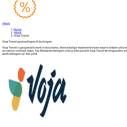
‹
Merk
Home
›
Merk
›
Voja Travel
Voja Travel aanbiedingen & kortingen
Voja Travel is gespecialiseerd in duurzame, kleinschalige maatwerkreizen waarin lokale cultur
en natuur centraal staan. Op Mailaanbiedingen vind je alle actuele Voja Travel kortingscodes e
aanbiedingen op één plek.