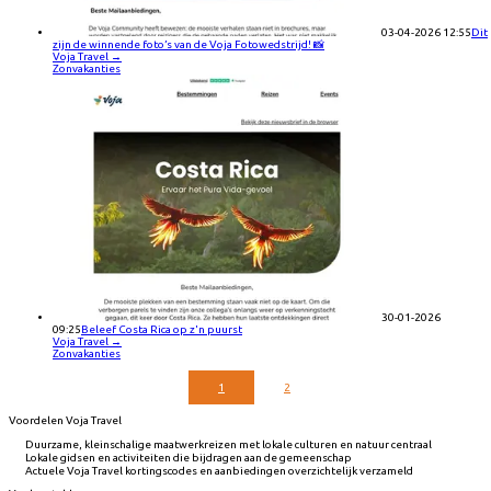
03-04-2026 12:55
Dit
zijn de winnende foto’s van de Voja Fotowedstrijd! 📸
Voja Travel
→
Zonvakanties
30-01-2026
09:25
Beleef Costa Rica op z'n puurst
Voja Travel
→
Zonvakanties
1
2
Voordelen Voja Travel
Duurzame, kleinschalige maatwerkreizen met lokale culturen en natuur centraal
Lokale gidsen en activiteiten die bijdragen aan de gemeenschap
Actuele Voja Travel kortingscodes en aanbiedingen overzichtelijk verzameld