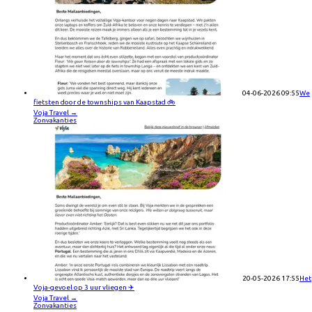
04-06-2026 09:55
We
fietsten door de townships van Kaapstad 🚲
Voja Travel
→
Zonvakanties
20-05-2026 17:55
Het
Voja-gevoel op 3 uur vliegen ✈️
Voja Travel
→
Zonvakanties