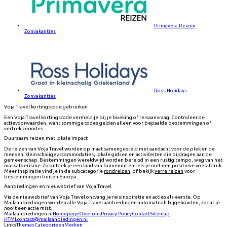
Primavera Reizen
Zonvakanties
Ross Holidays
Zonvakanties
Voja Travel kortingscode gebruiken
Een Voja Travel kortingscode vermeld je bij je boeking of reisaanvraag. Controleer de
actievoorwaarden, want sommige codes gelden alleen voor bepaalde bestemmingen of
vertrekperiodes.
Duurzaam reizen met lokale impact
De reizen van Voja Travel worden op maat samengesteld met aandacht voor de plek en de
mensen: kleinschalige accommodaties, lokale gidsen en activiteiten die bijdragen aan de
gemeenschap. Bestemmingen wereldwijd worden bereisd in een rustig tempo, weg van het
massatoerisme. Zo ontdek je een land van binnenuit en reis je met een positieve voetafdruk.
Meer inspiratie vind je in de subcategorie
rondreizen
, of bekijk
verre reizen
voor
bestemmingen buiten Europa.
Aanbiedingen en nieuwsbrief van Voja Travel
Via de nieuwsbrief van Voja Travel ontvang je reisinspiratie en acties als eerste. Op
Mailaanbiedingen worden alle Voja Travel aanbiedingen automatisch bijgehouden, zodat je
nooit een actie mist.
Mailaanbiedingen.nl
Homepage
Over ons
Privacy Policy
Contact
Sitemap
HTML
contact@mailaanbiedingen.nl
Links
Themas
Categorieen
Merken